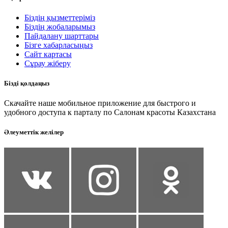
Біздің қызметтеріміз
Біздің жобаларымыз
Пайдалану шарттары
Бізге хабарласыңыз
Сайт картасы
Сұрау жіберу
Бізді қолдаңыз
Скачайте наше мобильное приложение для быстрого и
удобного доступа к парталу по Салонам красоты Казахстана
Әлеуметтік желілер