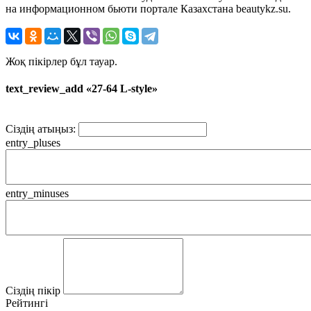
на информационном бьюти портале Казахстана beautykz.su.
Жоқ пікірлер бұл тауар.
text_review_add «27-64 L-style»
Сіздің атыңыз:
entry_pluses
entry_minuses
Сіздің пікір
Рейтингі