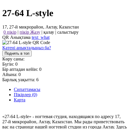
27-64 L-style
17, 27-й микрорайон, Актау, Казахстан
0 пікір
|
пікір Жазу
|
қалау
|
салыстыру
QR Анықтама
text_what
Қатені анықтадыңыз ба?
Поднять в топ
Көру саны:
Бүгін:
0
Бір аптадан кейін:
0
Айына:
0
Барлық уақытта:
6
Сипаттамасы
Пікірлер (0)
Карта
«27-64 L-style» - ногтевая студия, находящаяся по адресу 17,
27-й микрорайон, Актау, Казахстан. Мы рады приветствовать
вас на странице нашей ногтевой студии из города Актау. Здесь