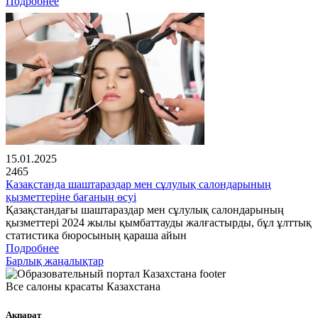
Подробнее
15.01.2025
2465
Қазақстанда шаштараздар мен сұлулық салондарының
қызметтеріне бағаның өсуі
Қазақстандағы шаштараздар мен сұлулық салондарының
қызметтері 2024 жылы қымбаттауды жалғастырды, бұл ұлттық
статистика бюросының қараша айын
Подробнее
Барлық жаңалықтар
Все салоны красаты Казахстана
Ақпарат