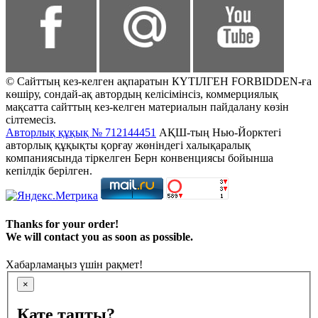
© Сайттың кез-келген ақпаратын КҮТІЛГЕН FORBIDDEN-ға
көшіру, сондай-ақ автордың келісімінсіз, коммерциялық
мақсатта сайттың кез-келген материалын пайдалану көзін
сілтемесіз.
Авторлық құқық № 712144451
АҚШ-тың Нью-Йорктегі
авторлық құқықты қорғау жөніндегі халықаралық
компаниясында тіркелген Берн конвенциясы бойынша
кепілдік берілген.
Thanks for your order!
We will contact you as soon as possible.
Хабарламаңыз үшін рақмет!
×
Қате тапты?