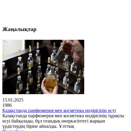
Жаңалықтар
15.01.2025
1986
Қазақстанда парфюмерия мен косметика өндірісінің өсуі
Қазақстанда парфюмерия мен косметика өндірісінің тұрақты
өсуі байқалады, бұл отандық өнеркәсіптегі жарқын
үрдістердің біріне айналды. Ұлттық