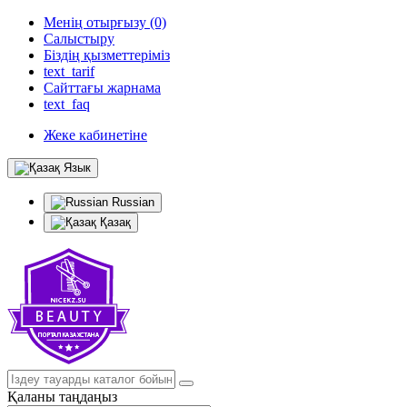
Менің отырғызу (0)
Салыстыру
Біздің қызметтеріміз
text_tarif
Сайттағы жарнама
text_faq
Жеке кабинетіне
Язык
Russian
Қазақ
Қаланы таңдаңыз