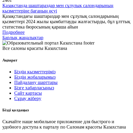
2461
Қазақстанда шаштараздар мен сұлулық салондарының
қызметтеріне бағаның өсуі
Қазақстандағы шаштараздар мен сұлулық салондарының
қызметтері 2024 жылы қымбаттауды жалғастырды, бұл ұлттық
статистика бюросының қараша айын
Подробнее
Барлық жаңалықтар
Все салоны красаты Казахстана
Ақпарат
Біздің қызметтеріміз
Біздің жобаларымыз
Пайдалану шарттары
Бізге хабарласыңыз
Сайт картасы
Сұрау жіберу
Бізді қолдаңыз
Скачайте наше мобильное приложение для быстрого и
удобного доступа к парталу по Салонам красоты Казахстана