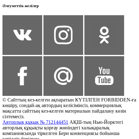
Әлеуметтік желілер
© Сайттың кез-келген ақпаратын КҮТІЛГЕН FORBIDDEN-ға
көшіру, сондай-ақ автордың келісімінсіз, коммерциялық
мақсатта сайттың кез-келген материалын пайдалану көзін
сілтемесіз.
Авторлық құқық № 712144451
АҚШ-тың Нью-Йорктегі
авторлық құқықты қорғау жөніндегі халықаралық
компаниясында тіркелген Берн конвенциясы бойынша
кепілдік берілген.