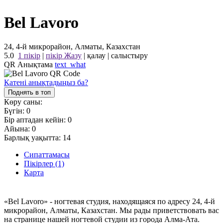
Bel Lavoro
24, 4-й микрорайон, Алматы, Казахстан
5.0
1 пікір
|
пікір Жазу
|
қалау
|
салыстыру
QR Анықтама
text_what
Қатені анықтадыңыз ба?
Поднять в топ
Көру саны:
Бүгін:
0
Бір аптадан кейін:
0
Айына:
0
Барлық уақытта:
14
Сипаттамасы
Пікірлер (1)
Карта
«Bel Lavoro» - ногтевая студия, находящаяся по адресу 24, 4-й
микрорайон, Алматы, Казахстан. Мы рады приветствовать вас
на странице нашей ногтевой студии из города Алма-Ата.