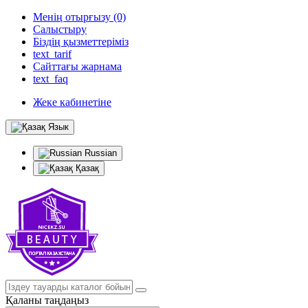
Менің отырғызу (0)
Салыстыру
Біздің қызметтеріміз
text_tarif
Сайттағы жарнама
text_faq
Жеке кабинетіне
Язык
Russian
Қазақ
Қаланы таңдаңыз