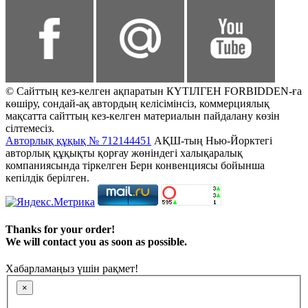
© Сайттың кез-келген ақпаратын КҮТІЛГЕН FORBIDDEN-ға
көшіру, сондай-ақ автордың келісімінсіз, коммерциялық
мақсатта сайттың кез-келген материалын пайдалану көзін
сілтемесіз.
Авторлық құқық № 712144451
АҚШ-тың Нью-Йорктегі
авторлық құқықты қорғау жөніндегі халықаралық
компаниясында тіркелген Берн конвенциясы бойынша
кепілдік берілген.
Thanks for your order!
We will contact you as soon as possible.
Хабарламаңыз үшін рақмет!
×