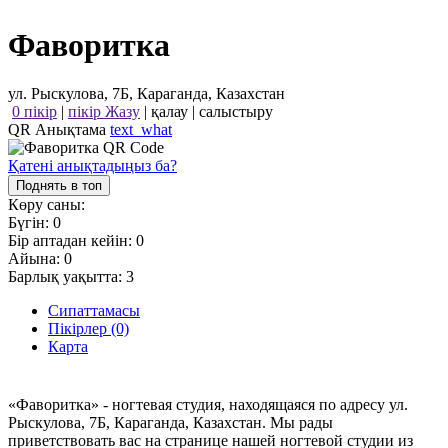
Фаворитка
ул. Рыскулова, 7Б, Караганда, Казахстан
0 пікір
|
пікір Жазу
|
қалау
|
салыстыру
QR Анықтама
text_what
Қатені анықтадыңыз ба?
Поднять в топ
Көру саны:
Бүгін:
0
Бір аптадан кейін:
0
Айына:
0
Барлық уақытта:
3
Сипаттамасы
Пікірлер (0)
Карта
«Фаворитка» - ногтевая студия, находящаяся по адресу ул.
Рыскулова, 7Б, Караганда, Казахстан. Мы рады
приветствовать вас на странице нашей ногтевой студии из