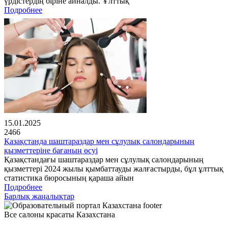
үрдістердің біріне айналды. Ұлттық
Подробнее
15.01.2025
2466
Қазақстанда шаштараздар мен сұлулық салондарының
қызметтеріне бағаның өсуі
Қазақстандағы шаштараздар мен сұлулық салондарының
қызметтері 2024 жылы қымбаттауды жалғастырды, бұл ұлттық
статистика бюросының қараша айын
Подробнее
Барлық жаңалықтар
Все салоны красаты Казахстана