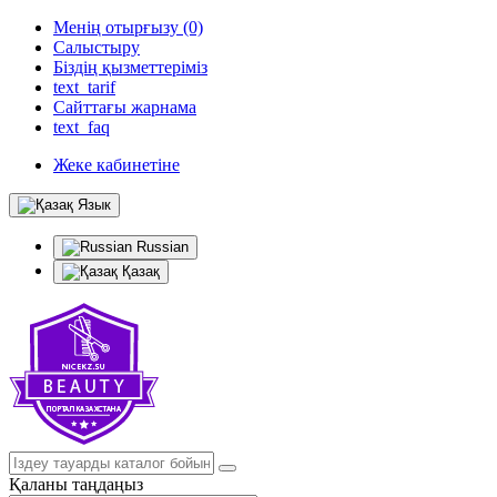
Менің отырғызу (0)
Салыстыру
Біздің қызметтеріміз
text_tarif
Сайттағы жарнама
text_faq
Жеке кабинетіне
Язык
Russian
Қазақ
Қаланы таңдаңыз