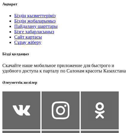
Ақпарат
Біздің қызметтеріміз
Біздің жобаларымыз
Пайдалану шарттары
Бізге хабарласыңыз
Сайт картасы
Сұрау жіберу
Бізді қолдаңыз
Скачайте наше мобильное приложение для быстрого и
удобного доступа к парталу по Салонам красоты Казахстана
Әлеуметтік желілер