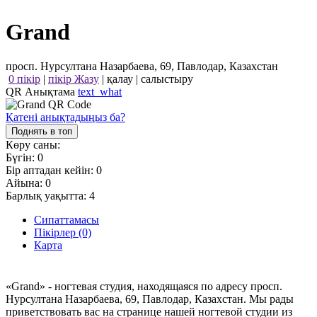
Grand
просп. Нурсултана Назарбаева, 69, Павлодар, Казахстан
0 пікір
|
пікір Жазу
|
қалау
|
салыстыру
QR Анықтама
text_what
Қатені анықтадыңыз ба?
Поднять в топ
Көру саны:
Бүгін:
0
Бір аптадан кейін:
0
Айына:
0
Барлық уақытта:
4
Сипаттамасы
Пікірлер (0)
Карта
«Grand» - ногтевая студия, находящаяся по адресу просп.
Нурсултана Назарбаева, 69, Павлодар, Казахстан. Мы рады
приветствовать вас на странице нашей ногтевой студии из