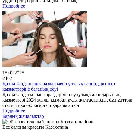
үрдістердің біріне айналды. Ұлттық
Подробнее
15.01.2025
2462
Қазақстанда шаштараздар мен сұлулық салондарының
қызметтеріне бағаның өсуі
Қазақстандағы шаштараздар мен сұлулық салондарының
қызметтері 2024 жылы қымбаттауды жалғастырды, бұл ұлттық
статистика бюросының қараша айын
Подробнее
Барлық жаңалықтар
Все салоны красаты Казахстана