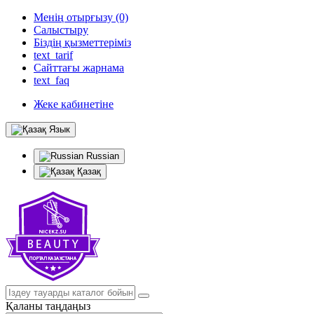
Менің отырғызу (0)
Салыстыру
Біздің қызметтеріміз
text_tarif
Сайттағы жарнама
text_faq
Жеке кабинетіне
Язык
Russian
Қазақ
Қаланы таңдаңыз