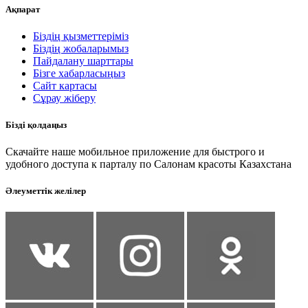
Ақпарат
Біздің қызметтеріміз
Біздің жобаларымыз
Пайдалану шарттары
Бізге хабарласыңыз
Сайт картасы
Сұрау жіберу
Бізді қолдаңыз
Скачайте наше мобильное приложение для быстрого и
удобного доступа к парталу по Салонам красоты Казахстана
Әлеуметтік желілер