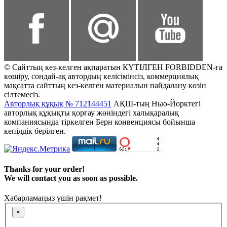
© Сайттың кез-келген ақпаратын КҮТІЛГЕН FORBIDDEN-ға
көшіру, сондай-ақ автордың келісімінсіз, коммерциялық
мақсатта сайттың кез-келген материалын пайдалану көзін
сілтемесіз.
Авторлық құқық № 712144451
АҚШ-тың Нью-Йорктегі
авторлық құқықты қорғау жөніндегі халықаралық
компаниясында тіркелген Берн конвенциясы бойынша
кепілдік берілген.
Thanks for your order!
We will contact you as soon as possible.
Хабарламаңыз үшін рақмет!
×