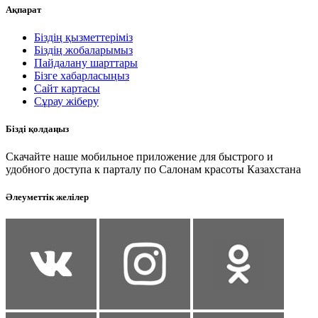
Ақпарат
Біздің қызметтеріміз
Біздің жобаларымыз
Пайдалану шарттары
Бізге хабарласыңыз
Сайт картасы
Сұрау жіберу
Бізді қолдаңыз
Скачайте наше мобильное приложение для быстрого и
удобного доступа к парталу по Салонам красоты Казахстана
Әлеуметтік желілер