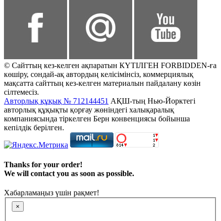
© Сайттың кез-келген ақпаратын КҮТІЛГЕН FORBIDDEN-ға
көшіру, сондай-ақ автордың келісімінсіз, коммерциялық
мақсатта сайттың кез-келген материалын пайдалану көзін
сілтемесіз.
Авторлық құқық № 712144451
АҚШ-тың Нью-Йорктегі
авторлық құқықты қорғау жөніндегі халықаралық
компаниясында тіркелген Берн конвенциясы бойынша
кепілдік берілген.
Thanks for your order!
We will contact you as soon as possible.
Хабарламаңыз үшін рақмет!
×