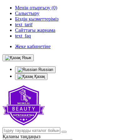
Менің отырғызу (0)
Салыстыру
Біздің қызметтеріміз
text_tarif
Сайттағы жарнама
text_faq
Жеке кабинетіне
Язык
Russian
Қазақ
Қаланы таңдаңыз