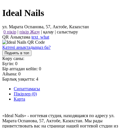
Ideal Nails
ул. Марата Оспанова, 57, Актобе, Казахстан
0 пікір
|
пікір Жазу
|
қалау
|
салыстыру
QR Анықтама
text_what
Қатені анықтадыңыз ба?
Поднять в топ
Көру саны:
Бүгін:
0
Бір аптадан кейін:
0
Айына:
0
Барлық уақытта:
4
Сипаттамасы
Пікірлер (0)
Карта
«Ideal Nails» - ногтевая студия, находящаяся по адресу ул.
Марата Оспанова, 57, Актобе, Казахстан. Мы рады
приветствовать вас на странице нашей ногтевой студии из