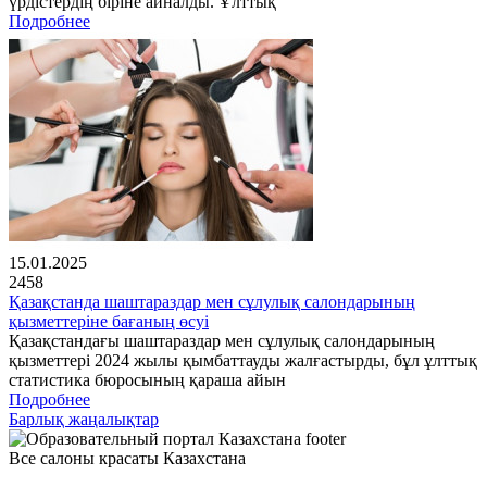
үрдістердің біріне айналды. Ұлттық
Подробнее
15.01.2025
2458
Қазақстанда шаштараздар мен сұлулық салондарының
қызметтеріне бағаның өсуі
Қазақстандағы шаштараздар мен сұлулық салондарының
қызметтері 2024 жылы қымбаттауды жалғастырды, бұл ұлттық
статистика бюросының қараша айын
Подробнее
Барлық жаңалықтар
Все салоны красаты Казахстана