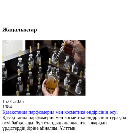
Жаңалықтар
15.01.2025
1984
Қазақстанда парфюмерия мен косметика өндірісінің өсуі
Қазақстанда парфюмерия мен косметика өндірісінің тұрақты
өсуі байқалады, бұл отандық өнеркәсіптегі жарқын
үрдістердің біріне айналды. Ұлттық