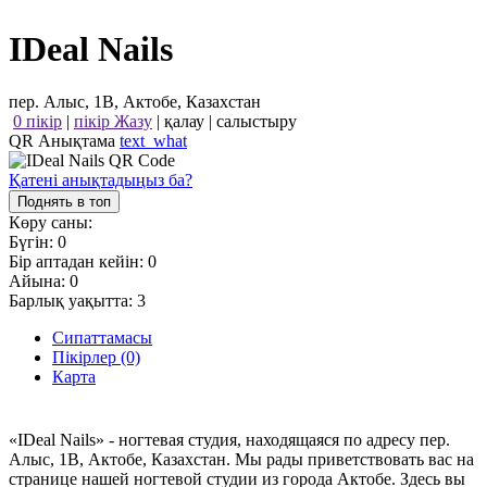
IDeal Nails
пер. Алыс, 1В, Актобе, Казахстан
0 пікір
|
пікір Жазу
|
қалау
|
салыстыру
QR Анықтама
text_what
Қатені анықтадыңыз ба?
Поднять в топ
Көру саны:
Бүгін:
0
Бір аптадан кейін:
0
Айына:
0
Барлық уақытта:
3
Сипаттамасы
Пікірлер (0)
Карта
«IDeal Nails» - ногтевая студия, находящаяся по адресу пер.
Алыс, 1В, Актобе, Казахстан. Мы рады приветствовать вас на
странице нашей ногтевой студии из города Актобе. Здесь вы