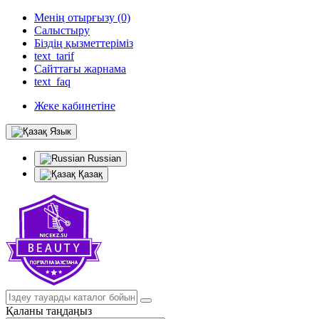
Менің отырғызу (0)
Салыстыру
Біздің қызметтеріміз
text_tarif
Сайттағы жарнама
text_faq
Жеке кабинетіне
Язык
Russian
Қазақ
Қаланы таңдаңыз