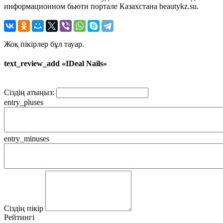
информационном бьюти портале Казахстана beautykz.su.
Жоқ пікірлер бұл тауар.
text_review_add «IDeal Nails»
Сіздің атыңыз:
entry_pluses
entry_minuses
Сіздің пікір
Рейтингі