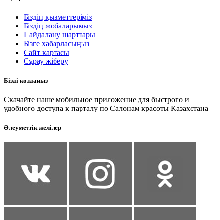
Біздің қызметтеріміз
Біздің жобаларымыз
Пайдалану шарттары
Бізге хабарласыңыз
Сайт картасы
Сұрау жіберу
Бізді қолдаңыз
Скачайте наше мобильное приложение для быстрого и
удобного доступа к парталу по Салонам красоты Казахстана
Әлеуметтік желілер