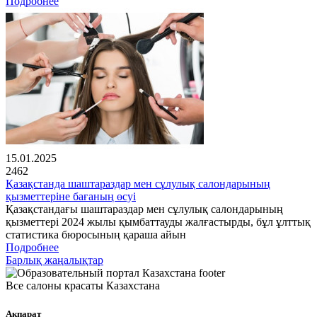
Подробнее
15.01.2025
2462
Қазақстанда шаштараздар мен сұлулық салондарының
қызметтеріне бағаның өсуі
Қазақстандағы шаштараздар мен сұлулық салондарының
қызметтері 2024 жылы қымбаттауды жалғастырды, бұл ұлттық
статистика бюросының қараша айын
Подробнее
Барлық жаңалықтар
Все салоны красаты Казахстана
Ақпарат