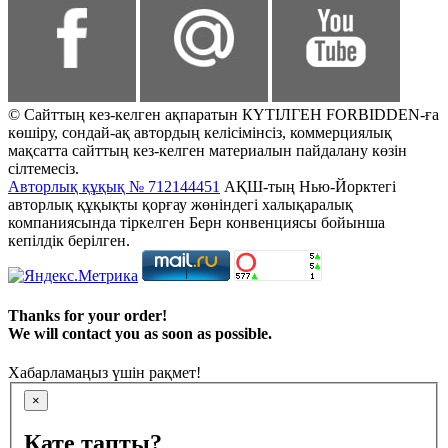
© Сайттың кез-келген ақпаратын КҮТІЛГЕН FORBIDDEN-ға
көшіру, сондай-ақ автордың келісімінсіз, коммерциялық
мақсатта сайттың кез-келген материалын пайдалану көзін
сілтемесіз.
Авторлық құқық № 712144451
АҚШ-тың Нью-Йорктегі
авторлық құқықты қорғау жөніндегі халықаралық
компаниясында тіркелген Берн конвенциясы бойынша
кепілдік берілген.
Thanks for your order!
We will contact you as soon as possible.
Хабарламаңыз үшін рақмет!
×
Қате тапты?