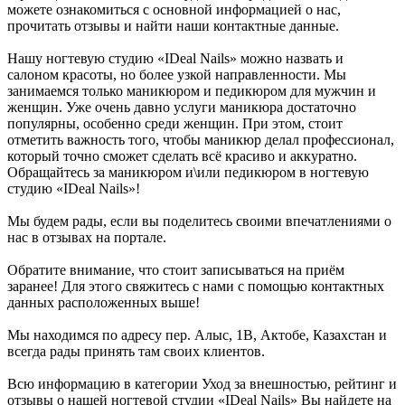
можете ознакомиться с основной информацией о нас,
прочитать отзывы и найти наши контактные данные.
Нашу ногтевую студию «IDeal Nails» можно назвать и
салоном красоты, но более узкой направленности. Мы
занимаемся только маникюром и педикюром для мужчин и
женщин. Уже очень давно услуги маникюра достаточно
популярны, особенно среди женщин. При этом, стоит
отметить важность того, чтобы маникюр делал профессионал,
который точно сможет сделать всё красиво и аккуратно.
Обращайтесь за маникюром и\или педикюром в ногтевую
студию «IDeal Nails»!
Мы будем рады, если вы поделитесь своими впечатлениями о
нас в отзывах на портале.
Обратите внимание, что стоит записываться на приём
заранее! Для этого свяжитесь с нами с помощью контактных
данных расположенных выше!
Мы находимся по адресу пер. Алыс, 1В, Актобе, Казахстан и
всегда рады принять там своих клиентов.
Всю информацию в категории Уход за внешностью, рейтинг и
отзывы о нашей ногтевой студии «IDeal Nails» Вы найдете на