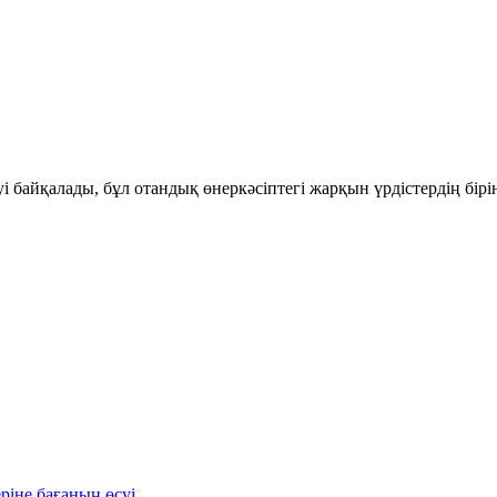
і байқалады, бұл отандық өнеркәсіптегі жарқын үрдістердің бір
ріне бағаның өсуі