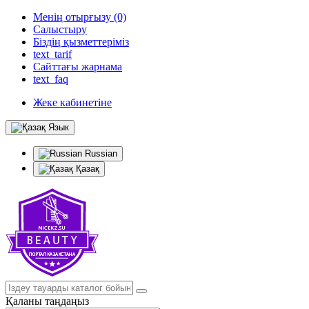
Менің отырғызу (0)
Салыстыру
Біздің қызметтеріміз
text_tarif
Сайттағы жарнама
text_faq
Жеке кабинетіне
Язык
Russian
Қазақ
Қаланы таңдаңыз