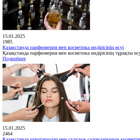
15.01.2025
1985
Қазақстанда парфюмерия мен косметика өндірісінің өсуі
Қазақстанда парфюмерия мен косметика өндірісінің тұрақты өсу
Подробнее
15.01.2025
2464
Қазақстанда шаштараздар мен сұлулық салондарының қызметте