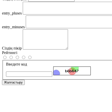
entry_pluses
entry_minuses
Сіздің пікір
Рейтингі
Введите код
Жалғастыру