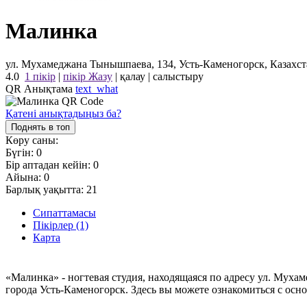
Малинка
ул. Мухамеджана Тынышпаева, 134, Усть-Каменогорск, Казахст
4.0
1 пікір
|
пікір Жазу
|
қалау
|
салыстыру
QR Анықтама
text_what
Қатені анықтадыңыз ба?
Поднять в топ
Көру саны:
Бүгін:
0
Бір аптадан кейін:
0
Айына:
0
Барлық уақытта:
21
Сипаттамасы
Пікірлер (1)
Карта
«Малинка» - ногтевая студия, находящаяся по адресу ул. Муха
города Усть-Каменогорск. Здесь вы можете ознакомиться с ос