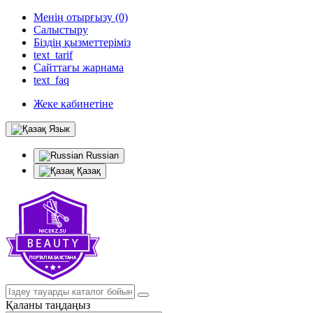
Менің отырғызу (0)
Салыстыру
Біздің қызметтеріміз
text_tarif
Сайттағы жарнама
text_faq
Жеке кабинетіне
Язык
Russian
Қазақ
Қаланы таңдаңыз