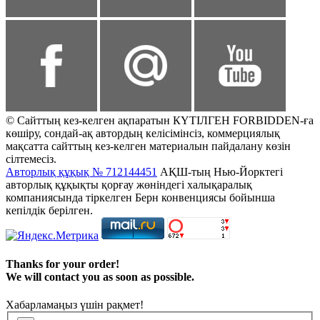
© Сайттың кез-келген ақпаратын КҮТІЛГЕН FORBIDDEN-ға
көшіру, сондай-ақ автордың келісімінсіз, коммерциялық
мақсатта сайттың кез-келген материалын пайдалану көзін
сілтемесіз.
Авторлық құқық № 712144451
АҚШ-тың Нью-Йорктегі
авторлық құқықты қорғау жөніндегі халықаралық
компаниясында тіркелген Берн конвенциясы бойынша
кепілдік берілген.
Thanks for your order!
We will contact you as soon as possible.
Хабарламаңыз үшін рақмет!