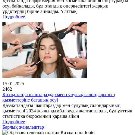
Қазақстанда парфюмерия мен косметика өндірісінің тұрақты
өсуі байқалады, бұл отандық өнеркәсіптегі жарқын
үрдістердің біріне айналды. Ұлттық
Подробнее
15.01.2025
2462
Қазақстанда шаштараздар мен сұлулық салондарының
қызметтеріне бағаның өсуі
Қазақстандағы шаштараздар мен сұлулық салондарының
қызметтері 2024 жылы қымбаттауды жалғастырды, бұл ұлттық
статистика бюросының қараша айын
Подробнее
Барлық жаңалықтар