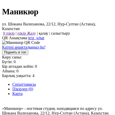
Маникюр
ул. Шокана Валиханова, 22/12, Нур-Султан (Астана),
Казахстан
0 пікір
|
пікір Жазу
|
қалау
|
салыстыру
QR Анықтама
text_what
Қатені анықтадыңыз ба?
Поднять в топ
Көру саны:
Бүгін:
0
Бір аптадан кейін:
0
Айына:
0
Барлық уақытта:
4
Сипаттамасы
Пікірлер (0)
Карта
«Маникюр» - ногтевая студия, находящаяся по адресу ул.
Шокана Валиханова, 22/12, Нур-Султан (Астана), Казахстан.