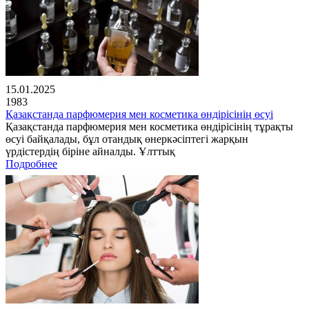
15.01.2025
1983
Қазақстанда парфюмерия мен косметика өндірісінің өсуі
Қазақстанда парфюмерия мен косметика өндірісінің тұрақты
өсуі байқалады, бұл отандық өнеркәсіптегі жарқын
үрдістердің біріне айналды. Ұлттық
Подробнее