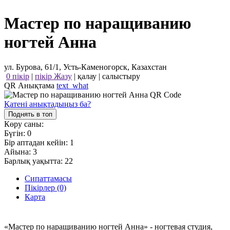
Мастер по наращиванию
ногтей Анна
ул. Бурова, 61/1, Усть-Каменогорск, Казахстан
0 пікір
|
пікір Жазу
|
қалау
|
салыстыру
QR Анықтама
text_what
Қатені анықтадыңыз ба?
Поднять в топ
Көру саны:
Бүгін:
0
Бір аптадан кейін:
1
Айына:
3
Барлық уақытта:
22
Сипаттамасы
Пікірлер (0)
Карта
«Мастер по наращиванию ногтей Анна» - ногтевая студия,