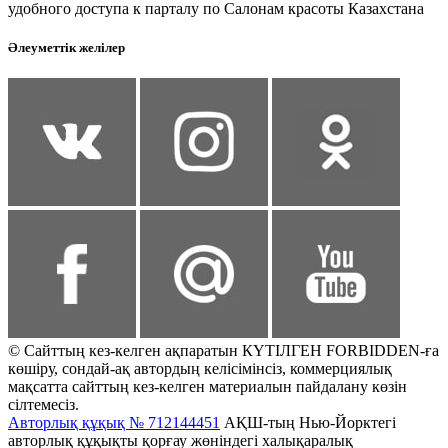
удобного доступа к парталу по Салонам красоты Казахстана
Әлеуметтік желілер
© Сайттың кез-келген ақпаратын КҮТІЛГЕН FORBIDDEN-ға
көшіру, сондай-ақ автордың келісімінсіз, коммерциялық
мақсатта сайттың кез-келген материалын пайдалану көзін
сілтемесіз.
Авторлық құқық № 712144451
АҚШ-тың Нью-Йорктегі
авторлық құқықты қорғау жөніндегі халықаралық