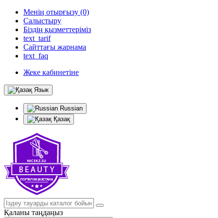
Менің отырғызу (0)
Салыстыру
Біздің қызметтеріміз
text_tarif
Сайттағы жарнама
text_faq
Жеке кабинетіне
Язык
Russian
Қазақ
Қаланы таңдаңыз