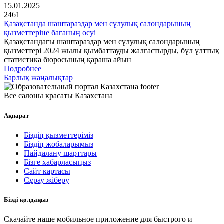
15.01.2025
2461
Қазақстанда шаштараздар мен сұлулық салондарының
қызметтеріне бағаның өсуі
Қазақстандағы шаштараздар мен сұлулық салондарының
қызметтері 2024 жылы қымбаттауды жалғастырды, бұл ұлттық
статистика бюросының қараша айын
Подробнее
Барлық жаңалықтар
Все салоны красаты Казахстана
Ақпарат
Біздің қызметтеріміз
Біздің жобаларымыз
Пайдалану шарттары
Бізге хабарласыңыз
Сайт картасы
Сұрау жіберу
Бізді қолдаңыз
Скачайте наше мобильное приложение для быстрого и