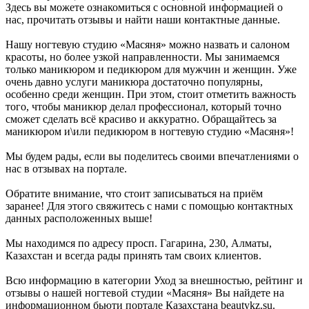
Здесь вы можете ознакомиться с основной информацией о
нас, прочитать отзывы и найти наши контактные данные.
Нашу ногтевую студию «Масяня» можно назвать и салоном
красоты, но более узкой направленности. Мы занимаемся
только маникюром и педикюром для мужчин и женщин. Уже
очень давно услуги маникюра достаточно популярны,
особенно среди женщин. При этом, стоит отметить важность
того, чтобы маникюр делал профессионал, который точно
сможет сделать всё красиво и аккуратно. Обращайтесь за
маникюром и\или педикюром в ногтевую студию «Масяня»!
Мы будем рады, если вы поделитесь своими впечатлениями о
нас в отзывах на портале.
Обратите внимание, что стоит записываться на приём
заранее! Для этого свяжитесь с нами с помощью контактных
данных расположенных выше!
Мы находимся по адресу просп. Гагарина, 230, Алматы,
Казахстан и всегда рады принять там своих клиентов.
Всю информацию в категории Уход за внешностью, рейтинг и
отзывы о нашей ногтевой студии «Масяня» Вы найдете на
информационном бьюти портале Казахстана beautykz.su.