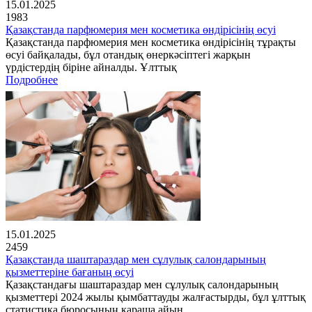
15.01.2025
1983
Қазақстанда парфюмерия мен косметика өндірісінің өсуі
Қазақстанда парфюмерия мен косметика өндірісінің тұрақты
өсуі байқалады, бұл отандық өнеркәсіптегі жарқын
үрдістердің біріне айналды. Ұлттық
Подробнее
15.01.2025
2459
Қазақстанда шаштараздар мен сұлулық салондарының
қызметтеріне бағаның өсуі
Қазақстандағы шаштараздар мен сұлулық салондарының
қызметтері 2024 жылы қымбаттауды жалғастырды, бұл ұлттық
статистика бюросының қараша айын