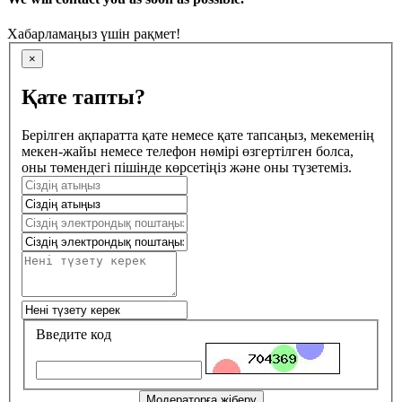
Хабарламаңыз үшін рақмет!
×
Қате тапты?
Берілген ақпаратта қате немесе қате тапсаңыз, мекеменің
мекен-жайы немесе телефон нөмірі өзгертілген болса,
оны төмендегі пішінде көрсетіңіз және оны түзетеміз.
Введите код
Модераторға жіберу