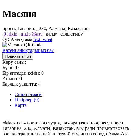
Масяня
просп. Гагарина, 230, Алматы, Казахстан
0 пікір
|
пікір Жазу
|
қалау
|
салыстыру
QR Анықтама
text_what
Қатені анықтадыңыз ба?
Поднять в топ
Көру саны:
Бүгін:
0
Бір аптадан кейін:
0
Айына:
0
Барлық уақытта:
4
Сипаттамасы
Пікірлер (0)
Карта
«Масяня» - ногтевая студия, находящаяся по адресу просп.
Гагарина, 230, Алматы, Казахстан. Мы рады приветствовать
вас на странице нашей ногтевой студии из города Алма-Ата.