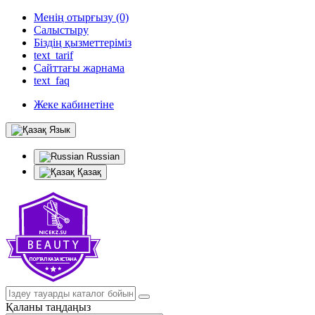
Менің отырғызу (0)
Салыстыру
Біздің қызметтеріміз
text_tarif
Сайттағы жарнама
text_faq
Жеке кабинетіне
Язык
Russian
Қазақ
Қаланы таңдаңыз