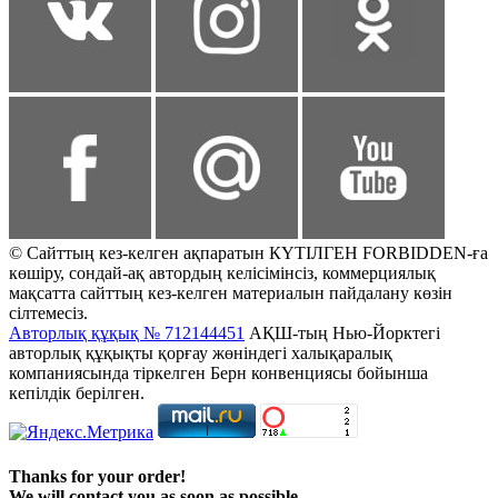
© Сайттың кез-келген ақпаратын КҮТІЛГЕН FORBIDDEN-ға
көшіру, сондай-ақ автордың келісімінсіз, коммерциялық
мақсатта сайттың кез-келген материалын пайдалану көзін
сілтемесіз.
Авторлық құқық № 712144451
АҚШ-тың Нью-Йорктегі
авторлық құқықты қорғау жөніндегі халықаралық
компаниясында тіркелген Берн конвенциясы бойынша
кепілдік берілген.
Thanks for your order!
We will contact you as soon as possible.