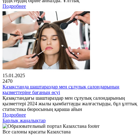
үрдістердің біріне айналды. Ұлттық
Подробнее
15.01.2025
2470
Қазақстанда шаштараздар мен сұлулық салондарының
қызметтеріне бағаның өсуі
Қазақстандағы шаштараздар мен сұлулық салондарының
қызметтері 2024 жылы қымбаттауды жалғастырды, бұл ұлттық
статистика бюросының қараша айын
Подробнее
Барлық жаңалықтар
Все салоны красаты Казахстана