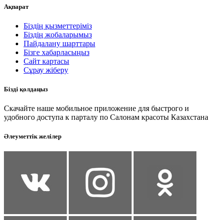
Ақпарат
Біздің қызметтеріміз
Біздің жобаларымыз
Пайдалану шарттары
Бізге хабарласыңыз
Сайт картасы
Сұрау жіберу
Бізді қолдаңыз
Скачайте наше мобильное приложение для быстрого и
удобного доступа к парталу по Салонам красоты Казахстана
Әлеуметтік желілер