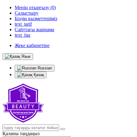
Менің отырғызу (0)
Салыстыру
Біздің қызметтеріміз
text_tarif
Сайттағы жарнама
text_faq
Жеке кабинетіне
Язык
Russian
Қазақ
Қаланы таңдаңыз