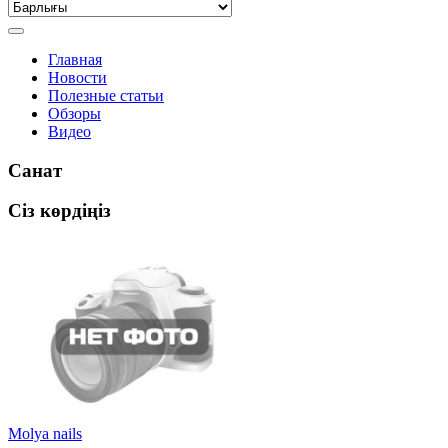
Главная
Новости
Полезные статьи
Обзоры
Видео
Санат
Сіз көрдіңіз
Molya nails