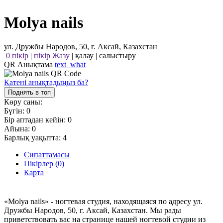
Molya nails
ул. Дружбы Народов, 50, г. Аксай, Казахстан
0 пікір
|
пікір Жазу
|
қалау
|
салыстыру
QR Анықтама
text_what
Қатені анықтадыңыз ба?
Поднять в топ
Көру саны:
Бүгін:
0
Бір аптадан кейін:
0
Айына:
0
Барлық уақытта:
4
Сипаттамасы
Пікірлер (0)
Карта
«Molya nails» - ногтевая студия, находящаяся по адресу ул.
Дружбы Народов, 50, г. Аксай, Казахстан. Мы рады
приветствовать вас на странице нашей ногтевой студии из