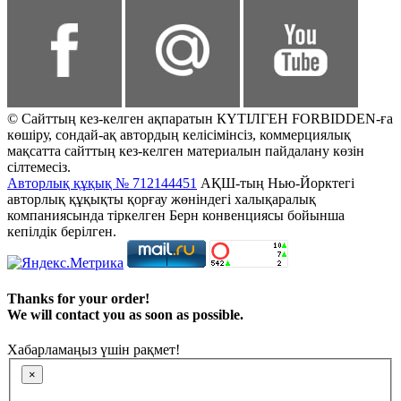
© Сайттың кез-келген ақпаратын КҮТІЛГЕН FORBIDDEN-ға
көшіру, сондай-ақ автордың келісімінсіз, коммерциялық
мақсатта сайттың кез-келген материалын пайдалану көзін
сілтемесіз.
Авторлық құқық № 712144451
АҚШ-тың Нью-Йорктегі
авторлық құқықты қорғау жөніндегі халықаралық
компаниясында тіркелген Берн конвенциясы бойынша
кепілдік берілген.
Thanks for your order!
We will contact you as soon as possible.
Хабарламаңыз үшін рақмет!
×