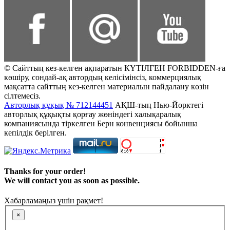
© Сайттың кез-келген ақпаратын КҮТІЛГЕН FORBIDDEN-ға
көшіру, сондай-ақ автордың келісімінсіз, коммерциялық
мақсатта сайттың кез-келген материалын пайдалану көзін
сілтемесіз.
Авторлық құқық № 712144451
АҚШ-тың Нью-Йорктегі
авторлық құқықты қорғау жөніндегі халықаралық
компаниясында тіркелген Берн конвенциясы бойынша
кепілдік берілген.
Thanks for your order!
We will contact you as soon as possible.
Хабарламаңыз үшін рақмет!
×