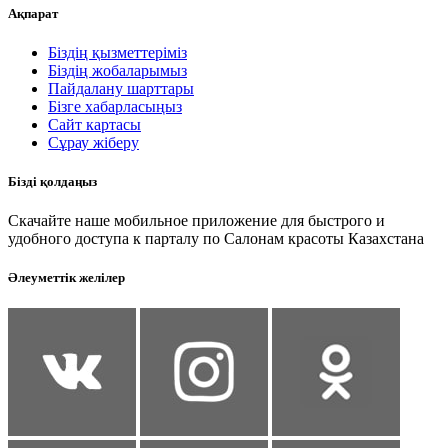
Ақпарат
Біздің қызметтеріміз
Біздің жобаларымыз
Пайдалану шарттары
Бізге хабарласыңыз
Сайт картасы
Сұрау жіберу
Бізді қолдаңыз
Скачайте наше мобильное приложение для быстрого и
удобного доступа к парталу по Салонам красоты Казахстана
Әлеуметтік желілер