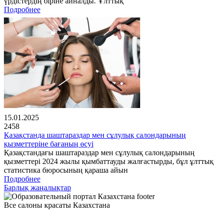
үрдістердің біріне айналды. Ұлттық
Подробнее
15.01.2025
2458
Қазақстанда шаштараздар мен сұлулық салондарының
қызметтеріне бағаның өсуі
Қазақстандағы шаштараздар мен сұлулық салондарының
қызметтері 2024 жылы қымбаттауды жалғастырды, бұл ұлттық
статистика бюросының қараша айын
Подробнее
Барлық жаңалықтар
Все салоны красаты Казахстана