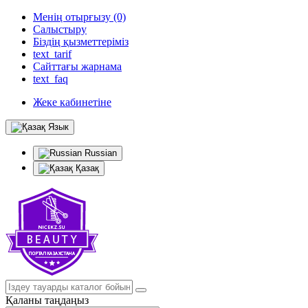
Менің отырғызу (0)
Салыстыру
Біздің қызметтеріміз
text_tarif
Сайттағы жарнама
text_faq
Жеке кабинетіне
Язык
Russian
Қазақ
Қаланы таңдаңыз