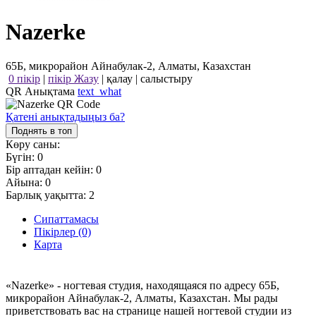
Nazerke
65Б, микрорайон Айнабулак-2, Алматы, Казахстан
0 пікір
|
пікір Жазу
|
қалау
|
салыстыру
QR Анықтама
text_what
Қатені анықтадыңыз ба?
Поднять в топ
Көру саны:
Бүгін:
0
Бір аптадан кейін:
0
Айына:
0
Барлық уақытта:
2
Сипаттамасы
Пікірлер (0)
Карта
«Nazerke» - ногтевая студия, находящаяся по адресу 65Б,
микрорайон Айнабулак-2, Алматы, Казахстан. Мы рады
приветствовать вас на странице нашей ногтевой студии из