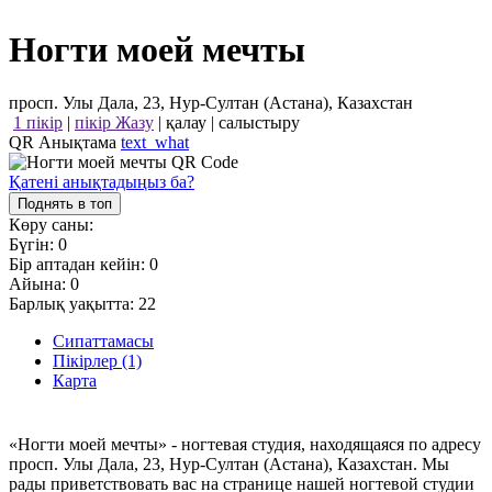
Ногти моей мечты
просп. Улы Дала, 23, Нур-Султан (Астана), Казахстан
1 пікір
|
пікір Жазу
|
қалау
|
салыстыру
QR Анықтама
text_what
Қатені анықтадыңыз ба?
Поднять в топ
Көру саны:
Бүгін:
0
Бір аптадан кейін:
0
Айына:
0
Барлық уақытта:
22
Сипаттамасы
Пікірлер (1)
Карта
«Ногти моей мечты» - ногтевая студия, находящаяся по адресу
просп. Улы Дала, 23, Нур-Султан (Астана), Казахстан. Мы
рады приветствовать вас на странице нашей ногтевой студии