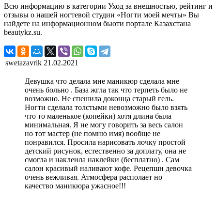
Всю информацию в категории Уход за внешностью, рейтинг и
отзывы о нашей ногтевой студии «Ногти моей мечты» Вы
найдете на информационном бьюти портале Казахстана
beautykz.su.
swetazavrik
21.02.2021
Девушка что делала мне маникюр сделала мне
очень больно . База жгла так что терпеть было не
возможно. Не спешила доконца старый гель.
Ногти сделала толстыми невозможно было взять
что то маленькое (копейки) хотя длина была
минимальная. Я не могу говорить за весь салон
но тот мастер (не помню имя) вообще не
понравился. Просила нарисовать лочку простой
детский рисунок, естественно за доплату, она не
смогла и наклеила наклейки (бесплатно) . Сам
салон красивый наливают кофе. Рецепшн девочка
очень вежливая. Атмосфера располает но
качество маникюра ужасное!!!