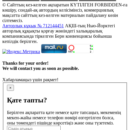
© Сайттың кез-келген ақпаратын КҮТІЛГЕН FORBIDDEN-ға
көшіру, сондай-ақ автордың келісімінсіз, коммерциялық
мақсатта сайттың кез-келген материалын пайдалану көзін
сілтемесіз.
Авторлық құқық № 712144451
АҚШ-тың Нью-Йорктегі
авторлық құқықты қорғау жөніндегі халықаралық
компаниясында тіркелген Берн конвенциясы бойынша
кепілдік берілген.
Thanks for your order!
We will contact you as soon as possible.
Хабарламаңыз үшін рақмет!
×
Қате тапты?
Берілген ақпаратта қате немесе қате тапсаңыз, мекеменің
мекен-жайы немесе телефон нөмірі өзгертілген болса,
оны төмендегі пішінде көрсетіңіз және оны түзетеміз.