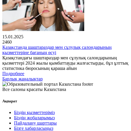
15.01.2025
2460
Қазақстанда шаштараздар мен сұлулық салондарының
қызметтеріне бағаның өсуі
Қазақстандағы шаштараздар мен сұлулық салондарының
қызметтері 2024 жылы қымбаттауды жалғастырды, бұл ұлттық
статистика бюросының қараша айын
Подробнее
Барлық жаңалықтар
Все салоны красаты Казахстана
Ақпарат
Біздің қызметтеріміз
Біздің жобаларымыз
Пайдалану шарттары
Бізге хабарласыңыз