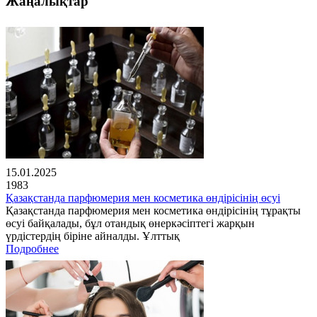
Жаңалықтар
15.01.2025
1983
Қазақстанда парфюмерия мен косметика өндірісінің өсуі
Қазақстанда парфюмерия мен косметика өндірісінің тұрақты
өсуі байқалады, бұл отандық өнеркәсіптегі жарқын
үрдістердің біріне айналды. Ұлттық
Подробнее