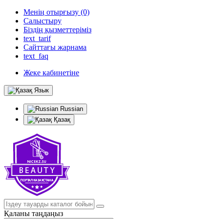
Менің отырғызу (0)
Салыстыру
Біздің қызметтеріміз
text_tarif
Сайттағы жарнама
text_faq
Жеке кабинетіне
Язык
Russian
Қазақ
Қаланы таңдаңыз