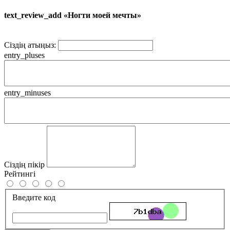
text_review_add «Ногти моей мечты»
Сіздің атыңыз:
entry_pluses
entry_minuses
Сіздің пікір
Рейтингі
Введите код