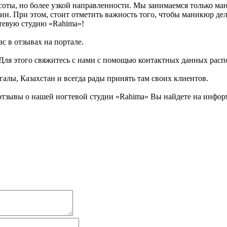
соты, но более узкой направленности. Мы занимаемся только м
н. При этом, стоит отметить важность того, чтобы маникюр дел
тевую студию «Rahima»!
с в отзывах на портале.
! Для этого свяжитесь с нами с помощью контактных данных ра
галы, Казахстан и всегда рады принять там своих клиентов.
тзывы о нашей ногтевой студии «Rahima» Вы найдете на информ