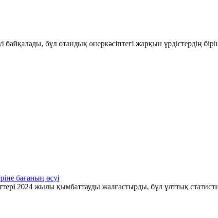
і байқалады, бұл отандық өнеркәсіптегі жарқын үрдістердің бір
ріне бағаның өсуі
ттері 2024 жылы қымбаттауды жалғастырды, бұл ұлттық статис