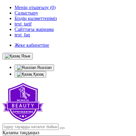
Менің отырғызу (0)
Салыстыру
Біздің қызметтеріміз
text_tarif
Сайттағы жарнама
text_faq
Жеке кабинетіне
Язык
Russian
Қазақ
Қаланы таңдаңыз