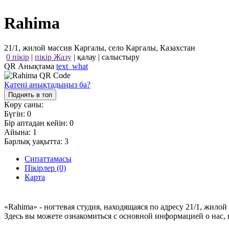
Rahima
21/1, жилой массив Каргалы, село Каргалы, Казахстан
0 пікір
|
пікір Жазу
|
қалау
|
салыстыру
QR Анықтама
text_what
Қатені анықтадыңыз ба?
Поднять в топ
Көру саны:
Бүгін:
0
Бір аптадан кейін:
0
Айына:
1
Барлық уақытта:
3
Сипаттамасы
Пікірлер (0)
Карта
«Rahima» - ногтевая студия, находящаяся по адресу 21/1, жило
Здесь вы можете ознакомиться с основной информацией о нас,