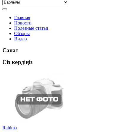
Главная
Новости
Полезные статьи
Обзоры
Видео
Санат
Сіз көрдіңіз
Rahima