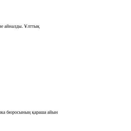
іне айналды. Ұлттық
тика бюросының қараша айын