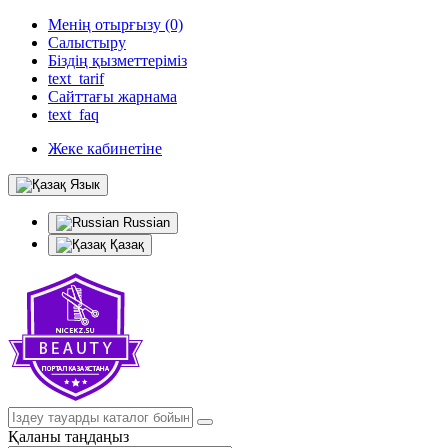
Менің отырғызу (0)
Салыстыру
Біздің қызметтеріміз
text_tarif
Сайттағы жарнама
text_faq
Жеке кабинетіне
Язык
Russian
Қазақ
Қаланы таңдаңыз