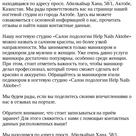
находящаяся по адресу просп. Абилкайыр Хана, 58/1, Актобе,
Казахстан. Мы рады приветствовать вас на странице нашей
ногтевой студии из города Актобе. Здесь вы можете
ознакомиться с основной информацией о нас, прочитать
отзывы и найти наши контактные данные.
Нашу ногтевую студию «Салон подологии Нelp Nails Aktobe»
можно назвать и салоном красоты, но более узкой
направленности. Мы занимаемся только маникюром и
педикюром для мужчин и женщин. Уже очень давно услуги
маникюра достаточно популярны, особенно среди женщин.
При этом, стоит отметить важность того, чтобы маникюр
делал профессионал, который точно сможет сделать всё
красиво и аккуратно. Обращайтесь за маникюром и\или
педикюром в ногтевую студию «Салон подологии Нelp Nails
Aktobe»!
Мы будем рады, если вы поделитесь своими впечатлениями о
нас в отзывах на портале.
Обратите внимание, что стоит записываться на приём
заранее! Для этого свяжитесь с нами с помощью контактных
данных расположенных выше!
Мы находимся по адресу просп. Абилкайыр Хана, 58/1,