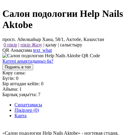
Салон подологии Нelp Nails
Aktobe
просп. Абилкайыр Хана, 58/1, Актобе, Казахстан
0 пікір
|
пікір Жазу
|
қалау
|
салыстыру
QR Анықтама
text_what
Қатені анықтадыңыз ба?
Поднять в топ
Көру саны:
Бүгін:
0
Бір аптадан кейін:
0
Айына:
1
Барлық уақытта:
7
Сипаттамасы
Пікірлер (0)
Карта
«Салон подологии Нelp Nails Aktobe» - ногтевая студия,