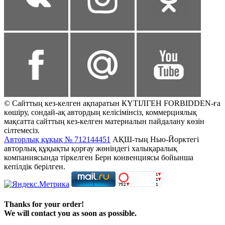
© Сайттың кез-келген ақпаратын КҮТІЛГЕН FORBIDDEN-ға
көшіру, сондай-ақ автордың келісімінсіз, коммерциялық
мақсатта сайттың кез-келген материалын пайдалану көзін
сілтемесіз.
Авторлық құқық № 712144451
АҚШ-тың Нью-Йорктегі
авторлық құқықты қорғау жөніндегі халықаралық
компаниясында тіркелген Берн конвенциясы бойынша
кепілдік берілген.
Thanks for your order!
We will contact you as soon as possible.