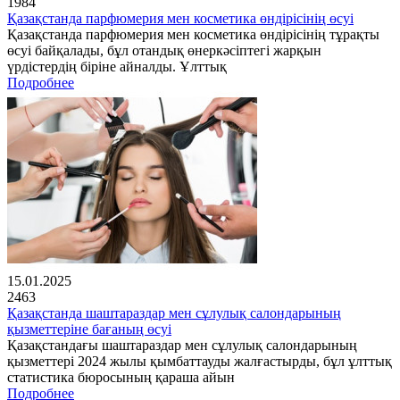
1984
Қазақстанда парфюмерия мен косметика өндірісінің өсуі
Қазақстанда парфюмерия мен косметика өндірісінің тұрақты
өсуі байқалады, бұл отандық өнеркәсіптегі жарқын
үрдістердің біріне айналды. Ұлттық
Подробнее
15.01.2025
2463
Қазақстанда шаштараздар мен сұлулық салондарының
қызметтеріне бағаның өсуі
Қазақстандағы шаштараздар мен сұлулық салондарының
қызметтері 2024 жылы қымбаттауды жалғастырды, бұл ұлттық
статистика бюросының қараша айын
Подробнее