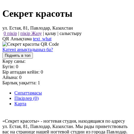
Секрет красоты
ул. Естая, 81, Павлодар, Казахстан
0 пікір
|
пікір Жазу
|
қалау
|
салыстыру
QR Анықтама
text_what
Қатені анықтадыңыз ба?
Поднять в топ
Көру саны:
Бүгін:
0
Бір аптадан кейін:
0
Айына:
0
Барлық уақытта:
1
Сипаттамасы
Пікірлер (0)
Карта
«Секрет красоты» - ногтевая студия, находящаяся по адресу
ул. Естая, 81, Павлодар, Казахстан. Мы рады приветствовать
вас на странице нашей ногтевой студии из города Павлодар.