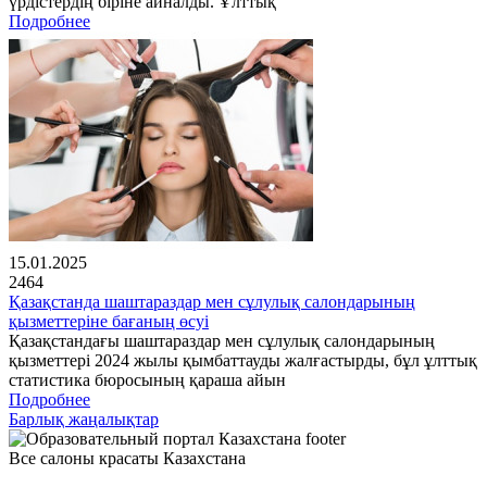
үрдістердің біріне айналды. Ұлттық
Подробнее
15.01.2025
2464
Қазақстанда шаштараздар мен сұлулық салондарының
қызметтеріне бағаның өсуі
Қазақстандағы шаштараздар мен сұлулық салондарының
қызметтері 2024 жылы қымбаттауды жалғастырды, бұл ұлттық
статистика бюросының қараша айын
Подробнее
Барлық жаңалықтар
Все салоны красаты Казахстана