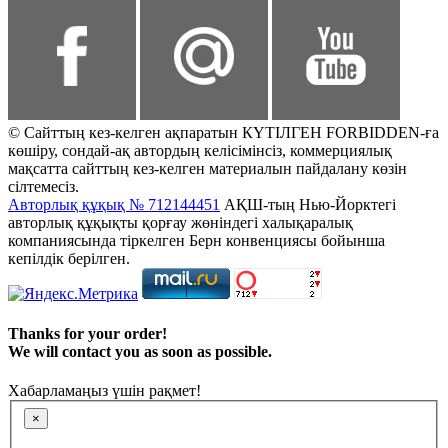
© Сайттың кез-келген ақпаратын КҮТІЛГЕН FORBIDDEN-ға
көшіру, сондай-ақ автордың келісімінсіз, коммерциялық
мақсатта сайттың кез-келген материалын пайдалану көзін
сілтемесіз.
Авторлық құқық № 712144451
АҚШ-тың Нью-Йорктегі
авторлық құқықты қорғау жөніндегі халықаралық
компаниясында тіркелген Берн конвенциясы бойынша
кепілдік берілген.
Thanks for your order!
We will contact you as soon as possible.
Хабарламаңыз үшін рақмет!
×