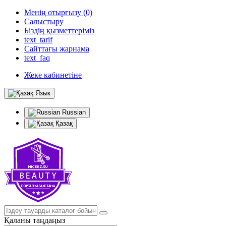
Менің отырғызу (0)
Салыстыру
Біздің қызметтеріміз
text_tarif
Сайттағы жарнама
text_faq
Жеке кабинетіне
Язык
Russian
Қазақ
Қаланы таңдаңыз