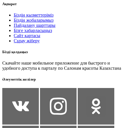
Ақпарат
Біздің қызметтеріміз
Біздің жобаларымыз
Пайдалану шарттары
Бізге хабарласыңыз
Сайт картасы
Сұрау жіберу
Бізді қолдаңыз
Скачайте наше мобильное приложение для быстрого и
удобного доступа к парталу по Салонам красоты Казахстана
Әлеуметтік желілер