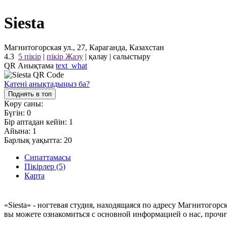
Siesta
Магнитогорская ул., 27, Караганда, Казахстан
4.3
5 пікір
|
пікір Жазу
|
қалау
|
салыстыру
QR Анықтама
text_what
Қатені анықтадыңыз ба?
Поднять в топ
Көру саны:
Бүгін:
0
Бір аптадан кейін:
1
Айына:
1
Барлық уақытта:
20
Сипаттамасы
Пікірлер (5)
Карта
«Siesta» - ногтевая студия, находящаяся по адресу Магнитогорс
вы можете ознакомиться с основной информацией о нас, прочи