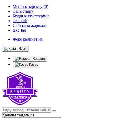
Менің отырғызу (0)
Салыстыру
Біздің қызметтеріміз
text_tarif
Сайттағы жарнама
text_faq
Жеке кабинетіне
Язык
Russian
Қазақ
Қаланы таңдаңыз