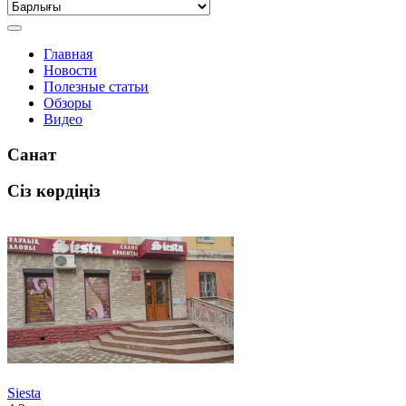
Главная
Новости
Полезные статьи
Обзоры
Видео
Санат
Сіз көрдіңіз
Siesta