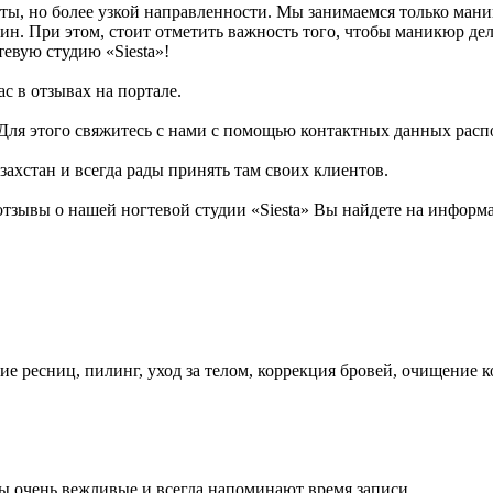
оты, но более узкой направленности. Мы занимаемся только ма
н. При этом, стоит отметить важность того, чтобы маникюр дел
евую студию «Siesta»!
с в отзывах на портале.
! Для этого свяжитесь с нами с помощью контактных данных ра
захстан и всегда рады принять там своих клиентов.
тзывы о нашей ногтевой студии «Siesta» Вы найдете на информа
ие ресниц, пилинг, уход за телом, коррекция бровей, очищение 
ы очень вежливые и всегда напоминают время записи