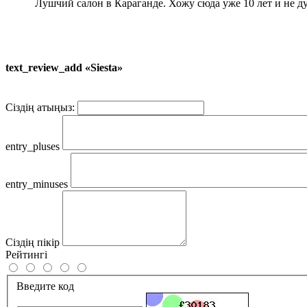
Лушчий салон в Караганде. Хожу сюда уже 10 лет и не д
text_review_add «Siesta»
Сіздің атыңыз:
entry_pluses
entry_minuses
Сіздің пікір
Рейтингі
Введите код