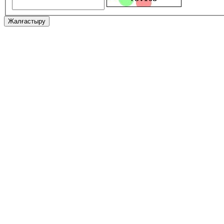
Жалғастыру