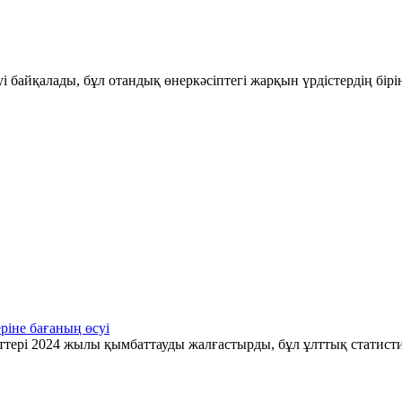
і байқалады, бұл отандық өнеркәсіптегі жарқын үрдістердің бір
ріне бағаның өсуі
ттері 2024 жылы қымбаттауды жалғастырды, бұл ұлттық статис