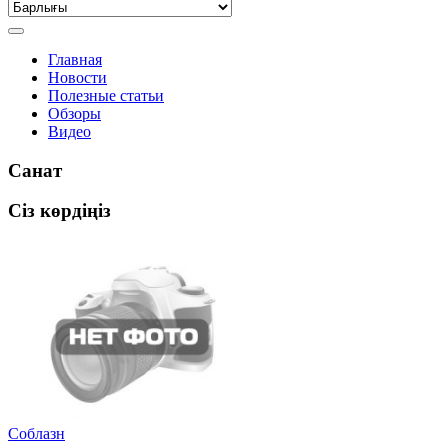
Главная
Новости
Полезные статьи
Обзоры
Видео
Санат
Сіз көрдіңіз
Соблазн