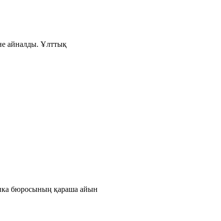
іне айналды. Ұлттық
тика бюросының қараша айын