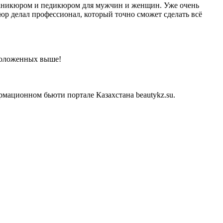
 маникюром и педикюром для мужчин и женщин. Уже очень
юр делал профессионал, который точно сможет сделать всё
сположенных выше!
мационном бьюти портале Казахстана beautykz.su.