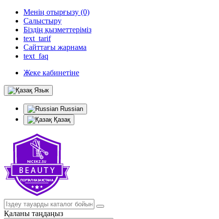
Менің отырғызу (0)
Салыстыру
Біздің қызметтеріміз
text_tarif
Сайттағы жарнама
text_faq
Жеке кабинетіне
Язык
Russian
Қазақ
Қаланы таңдаңыз