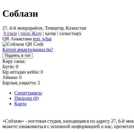
Соблазн
27, 6-й микрорайон, Темиртау, Казахстан
0 пікір
|
пікір Жазу
|
қалау
|
салыстыру
QR Анықтама
text_what
Қатені анықтадыңыз ба?
Поднять в топ
Көру саны:
Бүгін:
0
Бір аптадан кейін:
0
Айына:
0
Барлық уақытта:
2
Сипаттамасы
Пікірлер (0)
Карта
«Соблазн» - ногтевая студия, находящаяся по адресу 27, 6-й м
можете ознакомиться с основной информацией о нас, прочитат