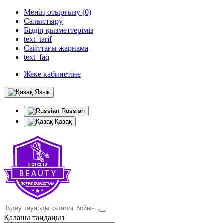
Менің отырғызу (0)
Салыстыру
Біздің қызметтеріміз
text_tarif
Сайттағы жарнама
text_faq
Жеке кабинетіне
Язык
Russian
Қазақ
Қаланы таңдаңыз