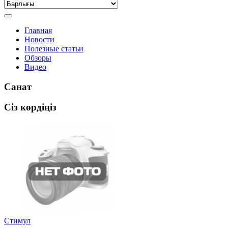
Главная
Новости
Полезные статьи
Обзоры
Видео
Санат
Сіз көрдіңіз
Стимул