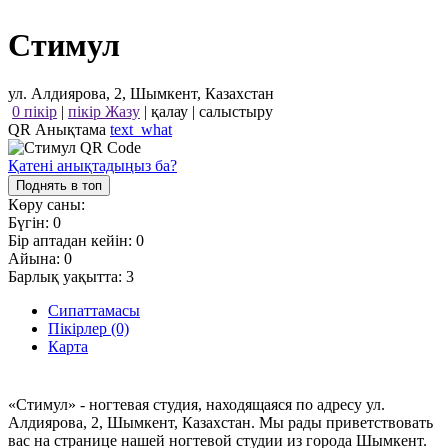
Стимул
ул. Алдиярова, 2, Шымкент, Казахстан
0 пікір
|
пікір Жазу
|
қалау
|
салыстыру
QR Анықтама
text_what
Қатені анықтадыңыз ба?
Поднять в топ
Көру саны:
Бүгін:
0
Бір аптадан кейін:
0
Айына:
0
Барлық уақытта:
3
Сипаттамасы
Пікірлер (0)
Карта
«Стимул» - ногтевая студия, находящаяся по адресу ул.
Алдиярова, 2, Шымкент, Казахстан. Мы рады приветствовать
вас на странице нашей ногтевой студии из города Шымкент.