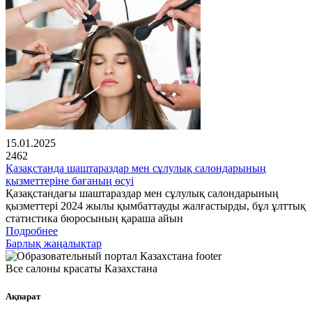
15.01.2025
2462
Қазақстанда шаштараздар мен сұлулық салондарының
қызметтеріне бағаның өсуі
Қазақстандағы шаштараздар мен сұлулық салондарының
қызметтері 2024 жылы қымбаттауды жалғастырды, бұл ұлттық
статистика бюросының қараша айын
Подробнее
Барлық жаңалықтар
Все салоны красаты Казахстана
Ақпарат