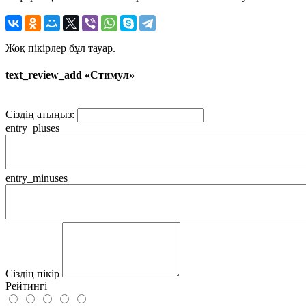
Жоқ пікірлер бұл тауар.
text_review_add «Стимул»
Сіздің атыңыз:
entry_pluses
entry_minuses
Сіздің пікір
Рейтингі