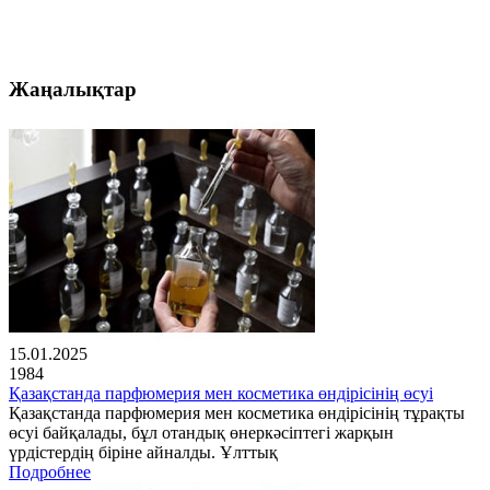
Жаңалықтар
15.01.2025
1984
Қазақстанда парфюмерия мен косметика өндірісінің өсуі
Қазақстанда парфюмерия мен косметика өндірісінің тұрақты
өсуі байқалады, бұл отандық өнеркәсіптегі жарқын
үрдістердің біріне айналды. Ұлттық
Подробнее