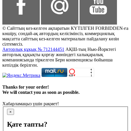
© Сайттың кез-келген ақпаратын КҮТІЛГЕН FORBIDDEN-ға
көшіру, сондай-ақ автордың келісімінсіз, коммерциялық
мақсатта сайттың кез-келген материалын пайдалану көзін
сілтемесіз.
Авторлық құқық № 712144451
АҚШ-тың Нью-Йорктегі
авторлық құқықты қорғау жөніндегі халықаралық
компаниясында тіркелген Берн конвенциясы бойынша
кепілдік берілген.
Thanks for your order!
We will contact you as soon as possible.
Хабарламаңыз үшін рақмет!
×
Қате тапты?