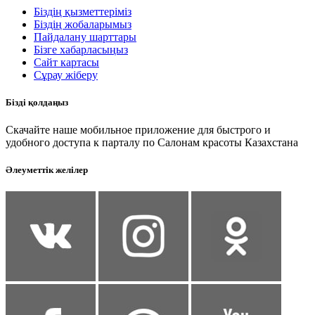
Біздің қызметтеріміз
Біздің жобаларымыз
Пайдалану шарттары
Бізге хабарласыңыз
Сайт картасы
Сұрау жіберу
Бізді қолдаңыз
Скачайте наше мобильное приложение для быстрого и
удобного доступа к парталу по Салонам красоты Казахстана
Әлеуметтік желілер