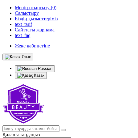
Менің отырғызу (0)
Салыстыру
Біздің қызметтеріміз
text_tarif
Сайттағы жарнама
text_faq
Жеке кабинетіне
Язык
Russian
Қазақ
Қаланы таңдаңыз