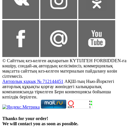
© Сайттың кез-келген ақпаратын КҮТІЛГЕН FORBIDDEN-ға
көшіру, сондай-ақ автордың келісімінсіз, коммерциялық
мақсатта сайттың кез-келген материалын пайдалану көзін
сілтемесіз.
Авторлық құқық № 712144451
АҚШ-тың Нью-Йорктегі
авторлық құқықты қорғау жөніндегі халықаралық
компаниясында тіркелген Берн конвенциясы бойынша
кепілдік берілген.
Thanks for your order!
We will contact you as soon as possible.