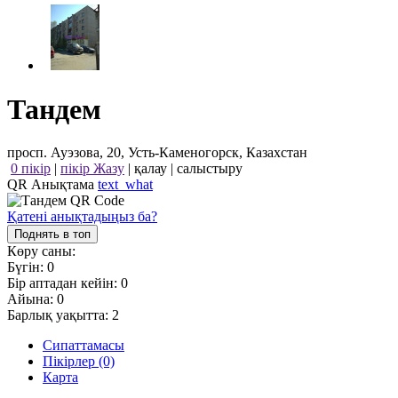
Тандем
просп. Ауэзова, 20, Усть-Каменогорск, Казахстан
0 пікір
|
пікір Жазу
|
қалау
|
салыстыру
QR Анықтама
text_what
Қатені анықтадыңыз ба?
Поднять в топ
Көру саны:
Бүгін:
0
Бір аптадан кейін:
0
Айына:
0
Барлық уақытта:
2
Сипаттамасы
Пікірлер (0)
Карта