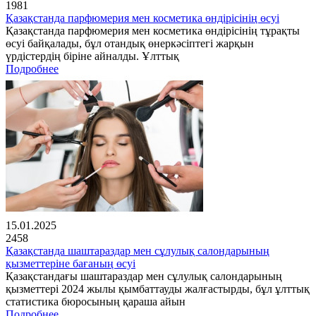
1981
Қазақстанда парфюмерия мен косметика өндірісінің өсуі
Қазақстанда парфюмерия мен косметика өндірісінің тұрақты
өсуі байқалады, бұл отандық өнеркәсіптегі жарқын
үрдістердің біріне айналды. Ұлттық
Подробнее
15.01.2025
2458
Қазақстанда шаштараздар мен сұлулық салондарының
қызметтеріне бағаның өсуі
Қазақстандағы шаштараздар мен сұлулық салондарының
қызметтері 2024 жылы қымбаттауды жалғастырды, бұл ұлттық
статистика бюросының қараша айын
Подробнее