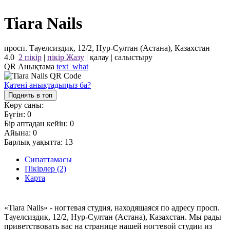
Tiara Nails
просп. Тауелсиздик, 12/2, Нур-Султан (Астана), Казахстан
4.0
2 пікір
|
пікір Жазу
|
қалау
|
салыстыру
QR Анықтама
text_what
Қатені анықтадыңыз ба?
Поднять в топ
Көру саны:
Бүгін:
0
Бір аптадан кейін:
0
Айына:
0
Барлық уақытта:
13
Сипаттамасы
Пікірлер (2)
Карта
«Tiara Nails» - ногтевая студия, находящаяся по адресу просп.
Тауелсиздик, 12/2, Нур-Султан (Астана), Казахстан. Мы рады
приветствовать вас на странице нашей ногтевой студии из