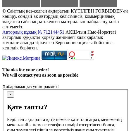
© Сайттың кез-келген ақпаратын КҮТІЛГЕН FORBIDDEN-ға
көшіру, сондай-ақ автордың келісімінсіз, коммерциялық
мақсатта сайттың кез-келген материалын пайдалану көзін
сілтемесіз.
Авторлық құқық № 712144451
АҚШ-тың Нью-Йорктегі
авторлық құқықты қорғау жөніндегі халықаралық
компаниясында тіркелген Берн конвенциясы бойынша
кепілдік берілген.
Thanks for your order!
We will contact you as soon as possible.
Хабарламаңыз үшін рақмет!
×
Қате тапты?
Берілген ақпаратта қате немесе қате тапсаңыз, мекеменің
мекен-жайы немесе телефон нөмірі өзгертілген болса,
оны төмендегі пішінде көрсетіңіз және оны түзетеміз.