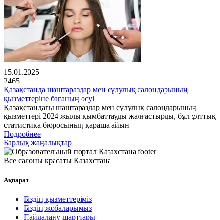
15.01.2025
2465
Қазақстанда шаштараздар мен сұлулық салондарының
қызметтеріне бағаның өсуі
Қазақстандағы шаштараздар мен сұлулық салондарының
қызметтері 2024 жылы қымбаттауды жалғастырды, бұл ұлттық
статистика бюросының қараша айын
Подробнее
Барлық жаңалықтар
Все салоны красаты Казахстана
Ақпарат
Біздің қызметтеріміз
Біздің жобаларымыз
Пайдалану шарттары