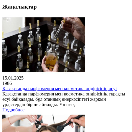
Жаңалықтар
15.01.2025
1986
Қазақстанда парфюмерия мен косметика өндірісінің өсуі
Қазақстанда парфюмерия мен косметика өндірісінің тұрақты
өсуі байқалады, бұл отандық өнеркәсіптегі жарқын
үрдістердің біріне айналды. Ұлттық
Подробнее