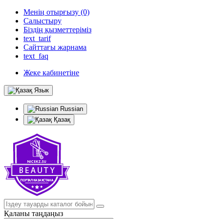
Менің отырғызу (0)
Салыстыру
Біздің қызметтеріміз
text_tarif
Сайттағы жарнама
text_faq
Жеке кабинетіне
Язык
Russian
Қазақ
Қаланы таңдаңыз