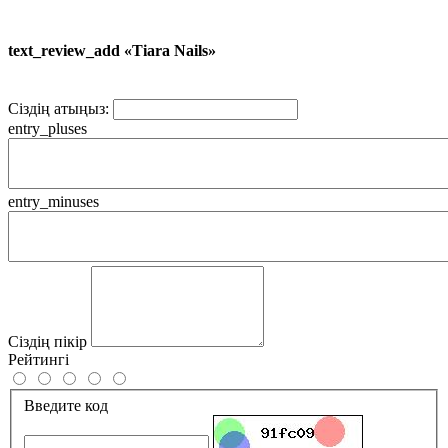
text_review_add «Tiara Nails»
Сіздің атыңыз:
entry_pluses
entry_minuses
Сіздің пікір
Рейтингі
Введите код