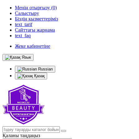
Менің отырғызу (0)
Салыстыру
Біздің қызметтеріміз
text_tarif
Сайттағы жарнама
text_faq
Жеке кабинетіне
Язык
Russian
Қазақ
Қаланы таңдаңыз