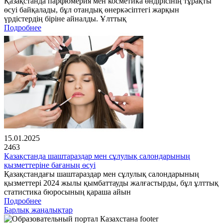
Қазақстанда парфюмерия мен косметика өндірісінің тұрақты
өсуі байқалады, бұл отандық өнеркәсіптегі жарқын
үрдістердің біріне айналды. Ұлттық
Подробнее
15.01.2025
2463
Қазақстанда шаштараздар мен сұлулық салондарының
қызметтеріне бағаның өсуі
Қазақстандағы шаштараздар мен сұлулық салондарының
қызметтері 2024 жылы қымбаттауды жалғастырды, бұл ұлттық
статистика бюросының қараша айын
Подробнее
Барлық жаңалықтар