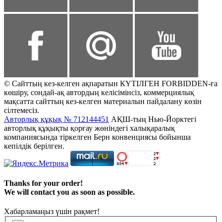
© Сайттың кез-келген ақпаратын КҮТІЛГЕН FORBIDDEN-ға
көшіру, сондай-ақ автордың келісімінсіз, коммерциялық
мақсатта сайттың кез-келген материалын пайдалану көзін
сілтемесіз.
Авторлық құқық № 712144451
АҚШ-тың Нью-Йорктегі
авторлық құқықты қорғау жөніндегі халықаралық
компаниясында тіркелген Берн конвенциясы бойынша
кепілдік берілген.
Thanks for your order!
We will contact you as soon as possible.
Хабарламаңыз үшін рақмет!