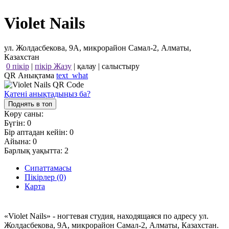
Violet Nails
ул. Жолдасбекова, 9А, микрорайон Самал-2, Алматы,
Казахстан
0 пікір
|
пікір Жазу
|
қалау
|
салыстыру
QR Анықтама
text_what
Қатені анықтадыңыз ба?
Поднять в топ
Көру саны:
Бүгін:
0
Бір аптадан кейін:
0
Айына:
0
Барлық уақытта:
2
Сипаттамасы
Пікірлер (0)
Карта
«Violet Nails» - ногтевая студия, находящаяся по адресу ул.
Жолдасбекова, 9А, микрорайон Самал-2, Алматы, Казахстан.