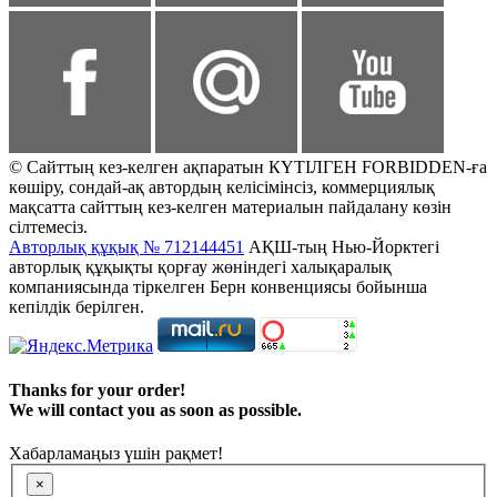
© Сайттың кез-келген ақпаратын КҮТІЛГЕН FORBIDDEN-ға
көшіру, сондай-ақ автордың келісімінсіз, коммерциялық
мақсатта сайттың кез-келген материалын пайдалану көзін
сілтемесіз.
Авторлық құқық № 712144451
АҚШ-тың Нью-Йорктегі
авторлық құқықты қорғау жөніндегі халықаралық
компаниясында тіркелген Берн конвенциясы бойынша
кепілдік берілген.
Thanks for your order!
We will contact you as soon as possible.
Хабарламаңыз үшін рақмет!
×