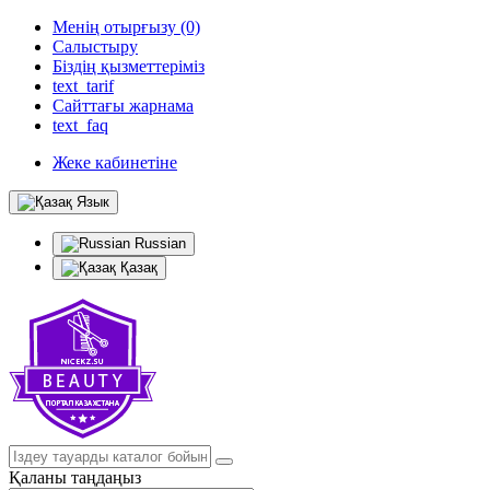
Менің отырғызу (0)
Салыстыру
Біздің қызметтеріміз
text_tarif
Сайттағы жарнама
text_faq
Жеке кабинетіне
Язык
Russian
Қазақ
Қаланы таңдаңыз