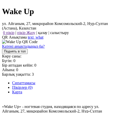
Wake Up
ул. Айганым, 27, микрорайон Комсомольский-2, Нур-Султан
(Астана), Казахстан
0 пікір
|
пікір Жазу
|
қалау
|
салыстыру
QR Анықтама
text_what
Қатені анықтадыңыз ба?
Поднять в топ
Көру саны:
Бүгін:
0
Бір аптадан кейін:
0
Айына:
0
Барлық уақытта:
3
Сипаттамасы
Пікірлер (0)
Карта
«Wake Up» - ногтевая студия, находящаяся по адресу ул.
Айганым, 27, микрорайон Комсомольский-2, Нур-Султан