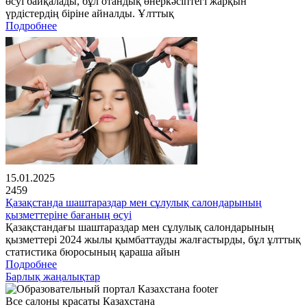
өсуі байқалады, бұл отандық өнеркәсіптегі жарқын
үрдістердің біріне айналды. Ұлттық
Подробнее
15.01.2025
2459
Қазақстанда шаштараздар мен сұлулық салондарының
қызметтеріне бағаның өсуі
Қазақстандағы шаштараздар мен сұлулық салондарының
қызметтері 2024 жылы қымбаттауды жалғастырды, бұл ұлттық
статистика бюросының қараша айын
Подробнее
Барлық жаңалықтар
Все салоны красаты Казахстана