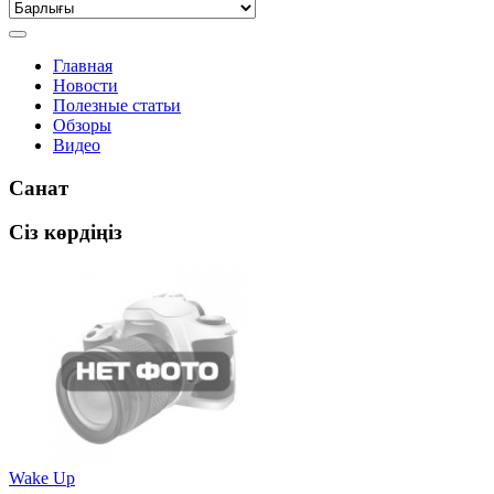
Главная
Новости
Полезные статьи
Обзоры
Видео
Санат
Сіз көрдіңіз
Wake Up