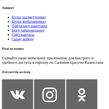
Ақпарат
Біздің қызметтеріміз
Біздің жобаларымыз
Пайдалану шарттары
Бізге хабарласыңыз
Сайт картасы
Сұрау жіберу
Бізді қолдаңыз
Скачайте наше мобильное приложение для быстрого и
удобного доступа к парталу по Салонам красоты Казахстана
Әлеуметтік желілер