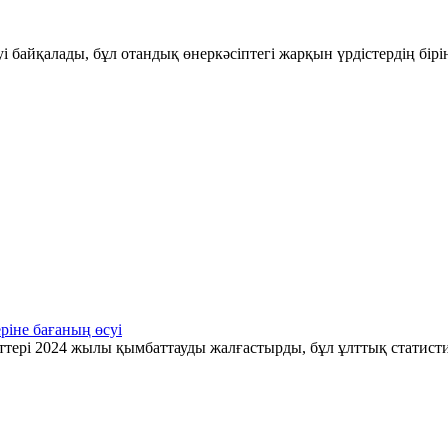
і байқалады, бұл отандық өнеркәсіптегі жарқын үрдістердің бір
ріне бағаның өсуі
ттері 2024 жылы қымбаттауды жалғастырды, бұл ұлттық статис