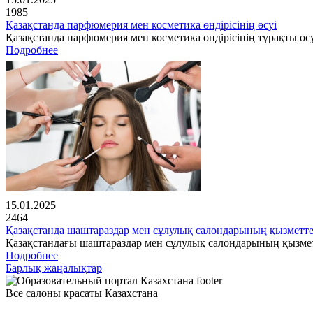
1985
Қазақстанда парфюмерия мен косметика өндірісінің өсуі
Қазақстанда парфюмерия мен косметика өндірісінің тұрақты өсу
Подробнее
15.01.2025
2464
Қазақстанда шаштараздар мен сұлулық салондарының қызметте
Қазақстандағы шаштараздар мен сұлулық салондарының қызме
Подробнее
Барлық жаңалықтар
Все салоны красаты Казахстана