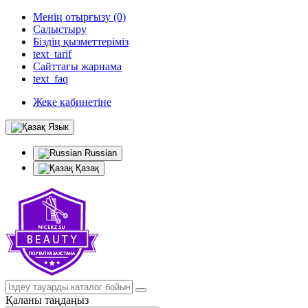
Менің отырғызу (0)
Салыстыру
Біздің қызметтеріміз
text_tarif
Сайттағы жарнама
text_faq
Жеке кабинетіне
Язык
Russian
Қазақ
Қаланы таңдаңыз