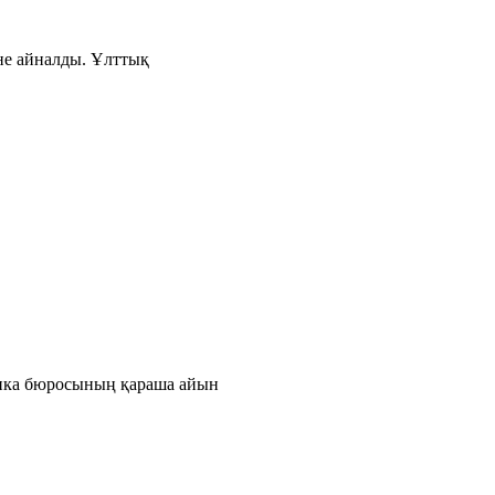
іне айналды. Ұлттық
тика бюросының қараша айын