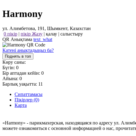
Harmony
ул. Алимбетова, 191, Шымкент, Казахстан
0 пікір
|
пікір Жазу
|
қалау
|
салыстыру
QR Анықтама
text_what
Қатені анықтадыңыз ба?
Поднять в топ
Көру саны:
Бүгін:
0
Бір аптадан кейін:
0
Айына:
0
Барлық уақытта:
11
Сипаттамасы
Пікірлер (0)
Карта
«Harmony» - парикмахерская, находящаяся по адресу ул. Алимб
можете ознакомиться с основной информацией о нас, прочитат