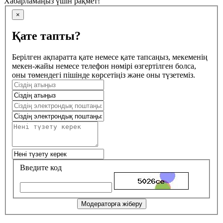
Хабарламаңыз үшін рақмет!
×
Қате тапты?
Берілген ақпаратта қате немесе қате тапсаңыз, мекеменің
мекен-жайы немесе телефон нөмірі өзгертілген болса,
оны төмендегі пішінде көрсетіңіз және оны түзетеміз.
Введите код
Модераторға жіберу