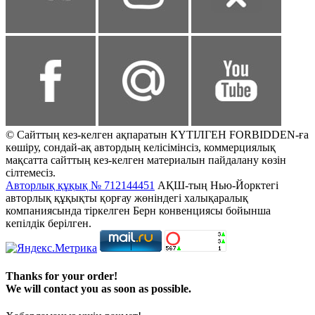
© Сайттың кез-келген ақпаратын КҮТІЛГЕН FORBIDDEN-ға
көшіру, сондай-ақ автордың келісімінсіз, коммерциялық
мақсатта сайттың кез-келген материалын пайдалану көзін
сілтемесіз.
Авторлық құқық № 712144451
АҚШ-тың Нью-Йорктегі
авторлық құқықты қорғау жөніндегі халықаралық
компаниясында тіркелген Берн конвенциясы бойынша
кепілдік берілген.
Thanks for your order!
We will contact you as soon as possible.