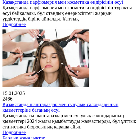
Қазақстанда парфюмерия мен косметика өндірісінің өсуі
Қазақстанда парфюмерия мен косметика өндірісінің тұрақты
өсуі байқалады, бұл отандық өнеркәсіптегі жарқын
үрдістердің біріне айналды. Ұлттық
Подробнее
15.01.2025
2466
Қазақстанда шаштараздар мен сұлулық салондарының
қызметтеріне бағаның өсуі
Қазақстандағы шаштараздар мен сұлулық салондарының
қызметтері 2024 жылы қымбаттауды жалғастырды, бұл ұлттық
статистика бюросының қараша айын
Подробнее
Барлық жаңалықтар