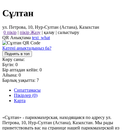
Сұлтан
ул. Петрова, 10, Нур-Султан (Астана), Казахстан
0 пікір
|
пікір Жазу
|
қалау
|
салыстыру
QR Анықтама
text_what
Қатені анықтадыңыз ба?
Поднять в топ
Көру саны:
Бүгін:
0
Бір аптадан кейін:
0
Айына:
0
Барлық уақытта:
7
Сипаттамасы
Пікірлер (0)
Карта
«Сұлтан» - парикмахерская, находящаяся по адресу ул.
Петрова, 10, Нур-Султан (Астана), Казахстан. Мы рады
приветствовать вас на странице нашей парикмахерской из