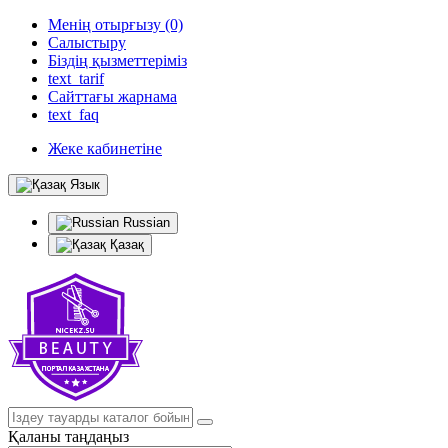
Менің отырғызу (0)
Салыстыру
Біздің қызметтеріміз
text_tarif
Сайттағы жарнама
text_faq
Жеке кабинетіне
Язык
Russian
Қазақ
Қаланы таңдаңыз