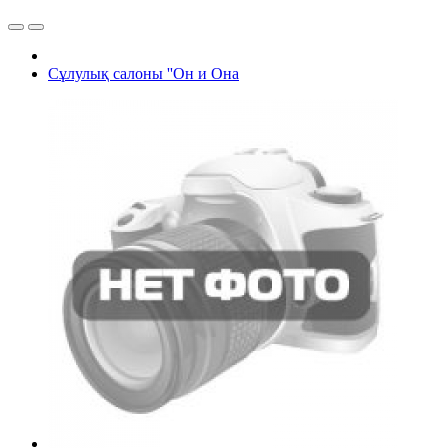
Сұлулық салоны ''Он и Она