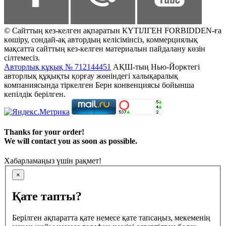
© Сайттың кез-келген ақпаратын КҮТІЛГЕН FORBIDDEN-ға
көшіру, сондай-ақ автордың келісімінсіз, коммерциялық
мақсатта сайттың кез-келген материалын пайдалану көзін
сілтемесіз.
Авторлық құқық № 712144451
АҚШ-тың Нью-Йорктегі
авторлық құқықты қорғау жөніндегі халықаралық
компаниясында тіркелген Берн конвенциясы бойынша
кепілдік берілген.
Thanks for your order!
We will contact you as soon as possible.
Хабарламаңыз үшін рақмет!
×
Қате тапты?
Берілген ақпаратта қате немесе қате тапсаңыз, мекеменің