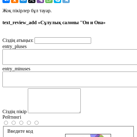
Жоқ пікірлер бұл тауар.
text_review_add «Сұлулық салоны ''Он и Она»
Сіздің атыңыз:
entry_pluses
entry_minuses
Сіздің пікір
Рейтингі
Введите код