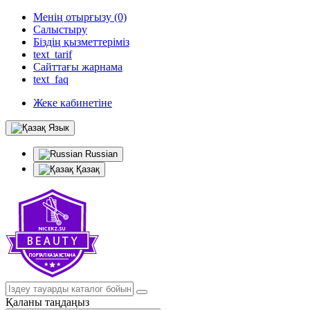
Менің отырғызу (0)
Салыстыру
Біздің қызметтеріміз
text_tarif
Сайттағы жарнама
text_faq
Жеке кабинетіне
Язык
Russian
Қазақ
Қаланы таңдаңыз