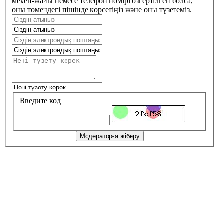
мекен-жайы немесе телефон нөмірі өзгертілген болса,
оны төмендегі пішінде көрсетіңіз және оны түзетеміз.
Введите код
Модераторға жіберу