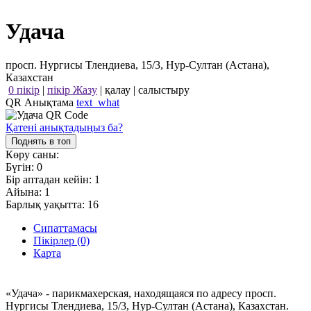
Удача
просп. Нургисы Тлендиева, 15/3, Нур-Султан (Астана),
Казахстан
0 пікір
|
пікір Жазу
|
қалау
|
салыстыру
QR Анықтама
text_what
Қатені анықтадыңыз ба?
Поднять в топ
Көру саны:
Бүгін:
0
Бір аптадан кейін:
1
Айына:
1
Барлық уақытта:
16
Сипаттамасы
Пікірлер (0)
Карта
«Удача» - парикмахерская, находящаяся по адресу просп.
Нургисы Тлендиева, 15/3, Нур-Султан (Астана), Казахстан.