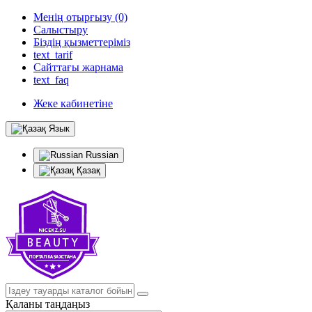
Менің отырғызу (0)
Салыстыру
Біздің қызметтеріміз
text_tarif
Сайттағы жарнама
text_faq
Жеке кабинетіне
Язык
Russian
Қазақ
Қаланы таңдаңыз