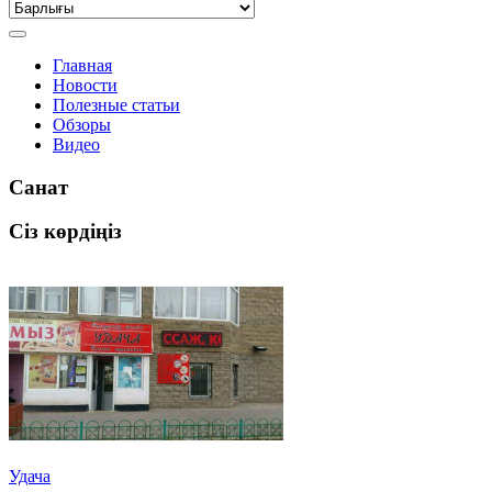
Главная
Новости
Полезные статьи
Обзоры
Видео
Санат
Сіз көрдіңіз
Удача