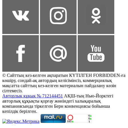
© Сайттың кез-келген ақпаратын КҮТІЛГЕН FORBIDDEN-ға
көшіру, сондай-ақ автордың келісімінсіз, коммерциялық
мақсатта сайттың кез-келген материалын пайдалану көзін
сілтемесіз.
Авторлық құқық № 712144451
АҚШ-тың Нью-Йорктегі
авторлық құқықты қорғау жөніндегі халықаралық
компаниясында тіркелген Берн конвенциясы бойынша
кепілдік берілген.