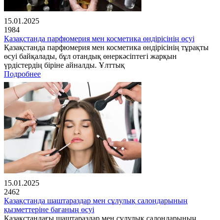
15.01.2025
1984
Қазақстанда парфюмерия мен косметика өндірісінің өсуі
Қазақстанда парфюмерия мен косметика өндірісінің тұрақты
өсуі байқалады, бұл отандық өнеркәсіптегі жарқын
үрдістердің біріне айналды. Ұлттық
Подробнее
15.01.2025
2462
Қазақстанда шаштараздар мен сұлулық салондарының
қызметтеріне бағаның өсуі
Қазақстандағы шаштараздар мен сұлулық салондарының