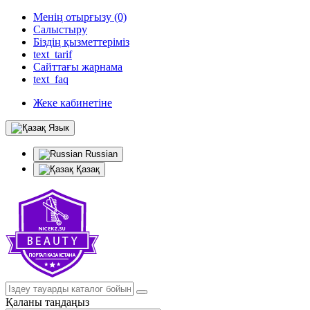
Менің отырғызу (0)
Салыстыру
Біздің қызметтеріміз
text_tarif
Сайттағы жарнама
text_faq
Жеке кабинетіне
Язык
Russian
Қазақ
Қаланы таңдаңыз