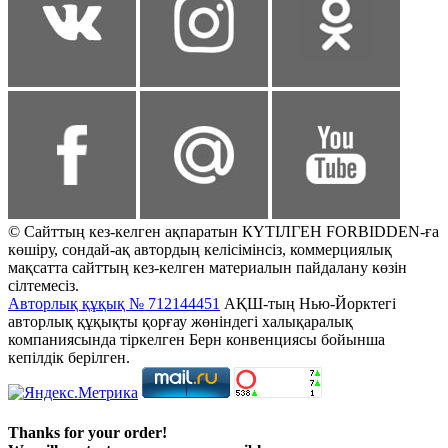
© Сайттың кез-келген ақпаратын КҮТІЛГЕН FORBIDDEN-ға
көшіру, сондай-ақ автордың келісімінсіз, коммерциялық
мақсатта сайттың кез-келген материалын пайдалану көзін
сілтемесіз.
Авторлық құқық № 712144451
АҚШ-тың Нью-Йорктегі
авторлық құқықты қорғау жөніндегі халықаралық
компаниясында тіркелген Берн конвенциясы бойынша
кепілдік берілген.
Thanks for your order!