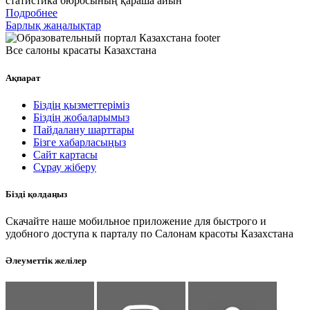
статистика бюросының қараша айын
Подробнее
Барлық жаңалықтар
Все салоны красаты Казахстана
Ақпарат
Біздің қызметтеріміз
Біздің жобаларымыз
Пайдалану шарттары
Бізге хабарласыңыз
Сайт картасы
Сұрау жіберу
Бізді қолдаңыз
Скачайте наше мобильное приложение для быстрого и
удобного доступа к парталу по Салонам красоты Казахстана
Әлеуметтік желілер