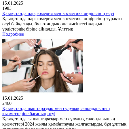
15.01.2025
1983
Қазақстанда парфюмерия мен косметика өндірісінің өсуі
Қазақстанда парфюмерия мен косметика өндірісінің тұрақты
өсуі байқалады, бұл отандық өнеркәсіптегі жарқын
үрдістердің біріне айналды. Ұлттық
Подробнее
15.01.2025
2460
Қазақстанда шаштараздар мен сұлулық салондарының
қызметтеріне бағаның өсуі
Қазақстандағы шаштараздар мен сұлулық салондарының
қызметтері 2024 жылы қымбаттауды жалғастырды, бұл ұлттық