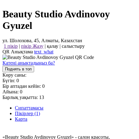
Beauty Studio Avdinovoy
Gyuzel
ул. Шолохова, 45, Алматы, Казахстан
1 пікір
|
пікір Жазу
|
қалау
|
салыстыру
QR Анықтама
text_what
Қатені анықтадыңыз ба?
Поднять в топ
Көру саны:
Бүгін:
0
Бір аптадан кейін:
0
Айына:
0
Барлық уақытта:
13
Сипаттамасы
Пікірлер (1)
Карта
«Beauty Studio Avdinovoy Gyuzel» - салон красоты,