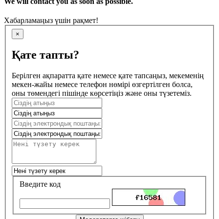
We will contact you as soon as possible.
Хабарламаңыз үшін рақмет!
×
Қате тапты?
Берілген ақпаратта қате немесе қате тапсаңыз, мекеменің
мекен-жайы немесе телефон нөмірі өзгертілген болса,
оны төмендегі пішінде көрсетіңіз және оны түзетеміз.
Введите код