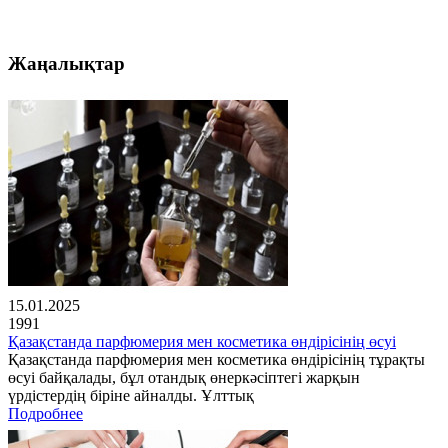
Жаңалықтар
15.01.2025
1991
Қазақстанда парфюмерия мен косметика өндірісінің өсуі
Қазақстанда парфюмерия мен косметика өндірісінің тұрақты
өсуі байқалады, бұл отандық өнеркәсіптегі жарқын
үрдістердің біріне айналды. Ұлттық
Подробнее