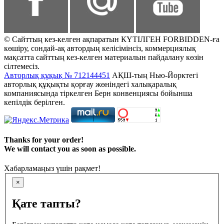
© Сайттың кез-келген ақпаратын КҮТІЛГЕН FORBIDDEN-ға
көшіру, сондай-ақ автордың келісімінсіз, коммерциялық
мақсатта сайттың кез-келген материалын пайдалану көзін
сілтемесіз.
Авторлық құқық № 712144451
АҚШ-тың Нью-Йорктегі
авторлық құқықты қорғау жөніндегі халықаралық
компаниясында тіркелген Берн конвенциясы бойынша
кепілдік берілген.
Thanks for your order!
We will contact you as soon as possible.
Хабарламаңыз үшін рақмет!
×
Қате тапты?