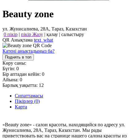
Beauty zone
ул. Жунисалиева, 28А, Тараз, Казахстан
0 пікір
|
пікір Жазу
|
қалау
|
салыстыру
QR Анықтама
text_what
Қатені анықтадыңыз ба?
Поднять в топ
Көру саны:
Бүгін:
0
Бір аптадан кейін:
0
Айына:
0
Барлық уақытта:
12
Сипаттамасы
Пікірлер (0)
Карта
«Beauty zone» - салон красоты, находящийся по адресу ул.
Жунисалиева, 28А, Тараз, Казахстан. Мы рады
приветствовать вас на странице нашего салона красоты из