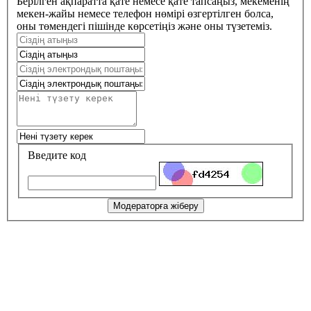
Берілген ақпаратта қате немесе қате тапсаңыз, мекеменің
мекен-жайы немесе телефон нөмірі өзгертілген болса,
оны төмендегі пішінде көрсетіңіз және оны түзетеміз.
Введите код
Модераторға жіберу