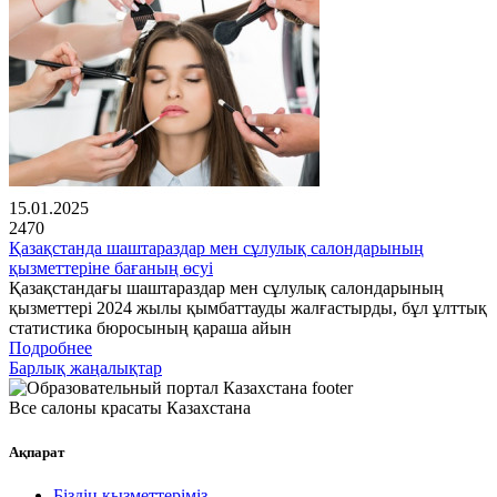
15.01.2025
2470
Қазақстанда шаштараздар мен сұлулық салондарының
қызметтеріне бағаның өсуі
Қазақстандағы шаштараздар мен сұлулық салондарының
қызметтері 2024 жылы қымбаттауды жалғастырды, бұл ұлттық
статистика бюросының қараша айын
Подробнее
Барлық жаңалықтар
Все салоны красаты Казахстана
Ақпарат
Біздің қызметтеріміз