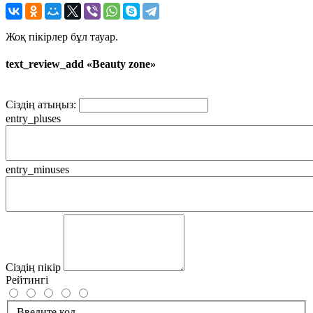
Жоқ пікірлер бұл тауар.
text_review_add «Beauty zone»
Сіздің атыңыз:
entry_pluses
entry_minuses
Сіздің пікір
Рейтингі
Введите код