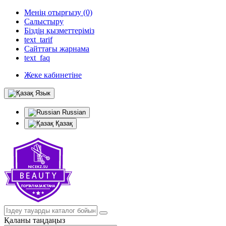
Менің отырғызу (0)
Салыстыру
Біздің қызметтеріміз
text_tarif
Сайттағы жарнама
text_faq
Жеке кабинетіне
Язык
Russian
Қазақ
Қаланы таңдаңыз