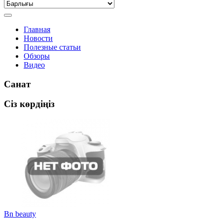
Главная
Новости
Полезные статьи
Обзоры
Видео
Санат
Сіз көрдіңіз
Bn beauty