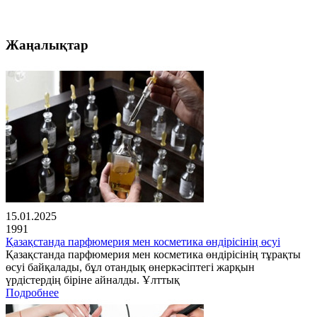
Жаңалықтар
15.01.2025
1991
Қазақстанда парфюмерия мен косметика өндірісінің өсуі
Қазақстанда парфюмерия мен косметика өндірісінің тұрақты
өсуі байқалады, бұл отандық өнеркәсіптегі жарқын
үрдістердің біріне айналды. Ұлттық
Подробнее