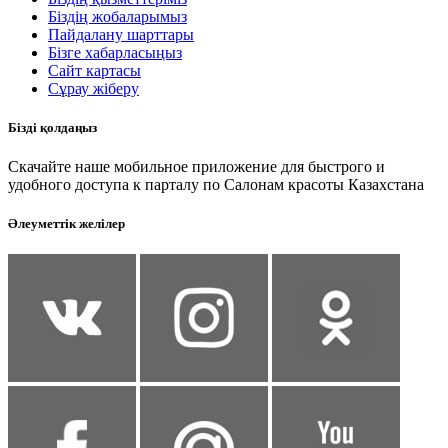
Біздің жобаларымыз
Пайдалану шарттары
Бізге хабарласыңыз
Сайт картасы
Сұрау жіберу
Бізді қолдаңыз
Скачайте наше мобильное приложение для быстрого и
удобного доступа к парталу по Салонам красоты Казахстана
Әлеуметтік желілер