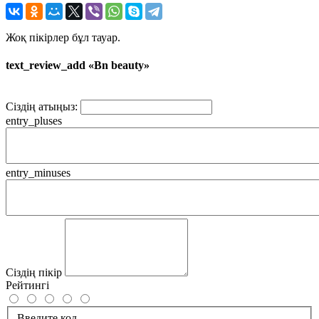
Жоқ пікірлер бұл тауар.
text_review_add «Bn beauty»
Сіздің атыңыз:
entry_pluses
entry_minuses
Сіздің пікір
Рейтингі
Введите код