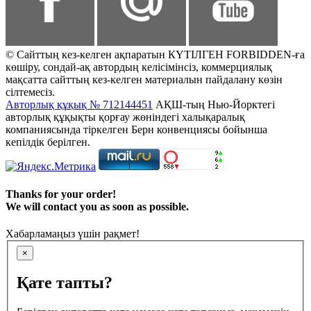
© Сайттың кез-келген ақпаратын КҮТІЛГЕН FORBIDDEN-ға
көшіру, сондай-ақ автордың келісімінсіз, коммерциялық
мақсатта сайттың кез-келген материалын пайдалану көзін
сілтемесіз.
Авторлық құқық № 712144451
АҚШ-тың Нью-Йорктегі
авторлық құқықты қорғау жөніндегі халықаралық
компаниясында тіркелген Берн конвенциясы бойынша
кепілдік берілген.
Thanks for your order!
We will contact you as soon as possible.
Хабарламаңыз үшін рақмет!
×
Қате тапты?