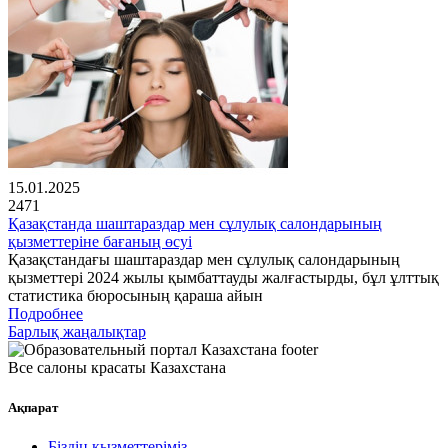
15.01.2025
2471
Қазақстанда шаштараздар мен сұлулық салондарының
қызметтеріне бағаның өсуі
Қазақстандағы шаштараздар мен сұлулық салондарының
қызметтері 2024 жылы қымбаттауды жалғастырды, бұл ұлттық
статистика бюросының қараша айын
Подробнее
Барлық жаңалықтар
Все салоны красаты Казахстана
Ақпарат
Біздің қызметтеріміз