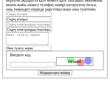
Берілген ақпаратта қате немесе қате тапсаңыз, мекеменің
мекен-жайы немесе телефон нөмірі өзгертілген болса,
оны төмендегі пішінде көрсетіңіз және оны түзетеміз.
Введите код
Модераторға жіберу