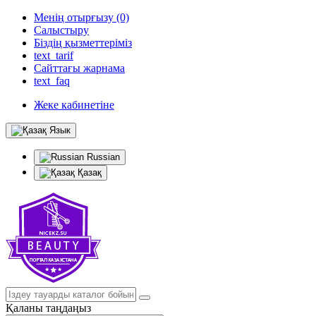
Менің отырғызу (0)
Салыстыру
Біздің қызметтеріміз
text_tarif
Сайттағы жарнама
text_faq
Жеке кабинетіне
Язык
Russian
Қазақ
Қаланы таңдаңыз