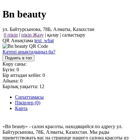
Bn beauty
ул. Байтурсынова, 78Б, Алматы, Казахстан
0 пікір
|
пікір Жазу
|
қалау
|
салыстыру
QR Анықтама
text_what
Қатені анықтадыңыз ба?
Поднять в топ
Көру саны:
Бүгін:
0
Бір аптадан кейін:
0
Айына:
0
Барлық уақытта:
12
Сипаттамасы
Пікірлер (0)
Карта
«Bn beauty» - салон красоты, находящийся по адресу ул.
Байтурсынова, 78Б, Алматы, Казахстан. Мы рады
приветствовать вас на странице нашего салона красоты из