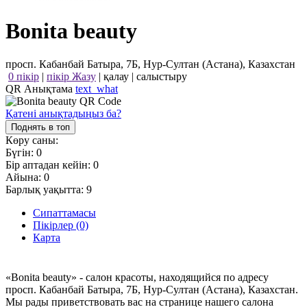
Bonita beauty
просп. Кабанбай Батыра, 7Б, Нур-Султан (Астана), Казахстан
0 пікір
|
пікір Жазу
|
қалау
|
салыстыру
QR Анықтама
text_what
Қатені анықтадыңыз ба?
Поднять в топ
Көру саны:
Бүгін:
0
Бір аптадан кейін:
0
Айына:
0
Барлық уақытта:
9
Сипаттамасы
Пікірлер (0)
Карта
«Bonita beauty» - салон красоты, находящийся по адресу
просп. Кабанбай Батыра, 7Б, Нур-Султан (Астана), Казахстан.
Мы рады приветствовать вас на странице нашего салона