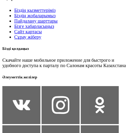
Біздің қызметтеріміз
Біздің жобаларымыз
Пайдалану шарттары
Бізге хабарласыңыз
Сайт картасы
Сұрау жіберу
Бізді қолдаңыз
Скачайте наше мобильное приложение для быстрого и
удобного доступа к парталу по Салонам красоты Казахстана
Әлеуметтік желілер