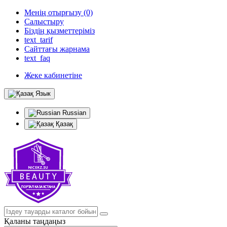
Менің отырғызу (0)
Салыстыру
Біздің қызметтеріміз
text_tarif
Сайттағы жарнама
text_faq
Жеке кабинетіне
Язык
Russian
Қазақ
Қаланы таңдаңыз