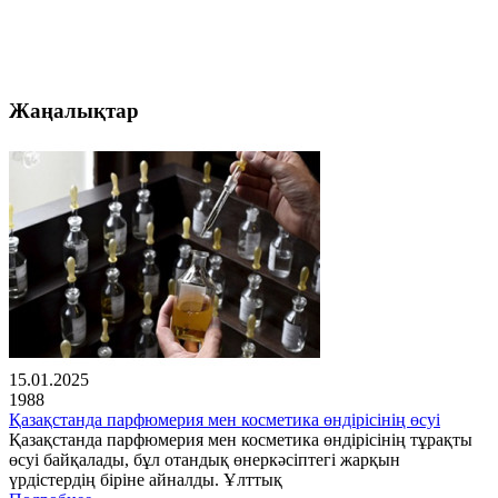
Жаңалықтар
15.01.2025
1988
Қазақстанда парфюмерия мен косметика өндірісінің өсуі
Қазақстанда парфюмерия мен косметика өндірісінің тұрақты
өсуі байқалады, бұл отандық өнеркәсіптегі жарқын
үрдістердің біріне айналды. Ұлттық