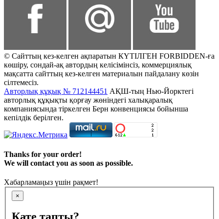
© Сайттың кез-келген ақпаратын КҮТІЛГЕН FORBIDDEN-ға
көшіру, сондай-ақ автордың келісімінсіз, коммерциялық
мақсатта сайттың кез-келген материалын пайдалану көзін
сілтемесіз.
Авторлық құқық № 712144451
АҚШ-тың Нью-Йорктегі
авторлық құқықты қорғау жөніндегі халықаралық
компаниясында тіркелген Берн конвенциясы бойынша
кепілдік берілген.
Thanks for your order!
We will contact you as soon as possible.
Хабарламаңыз үшін рақмет!
×
Қате тапты?