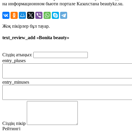
на информационном бьюти портале Казахстана beautykz.su.
Жоқ пікірлер бұл тауар.
text_review_add «Bonita beauty»
Сіздің атыңыз:
entry_pluses
entry_minuses
Сіздің пікір
Рейтингі