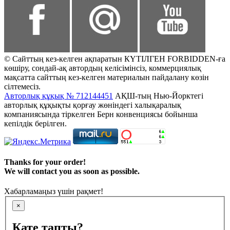
© Сайттың кез-келген ақпаратын КҮТІЛГЕН FORBIDDEN-ға
көшіру, сондай-ақ автордың келісімінсіз, коммерциялық
мақсатта сайттың кез-келген материалын пайдалану көзін
сілтемесіз.
Авторлық құқық № 712144451
АҚШ-тың Нью-Йорктегі
авторлық құқықты қорғау жөніндегі халықаралық
компаниясында тіркелген Берн конвенциясы бойынша
кепілдік берілген.
Thanks for your order!
We will contact you as soon as possible.
Хабарламаңыз үшін рақмет!
×
Қате тапты?