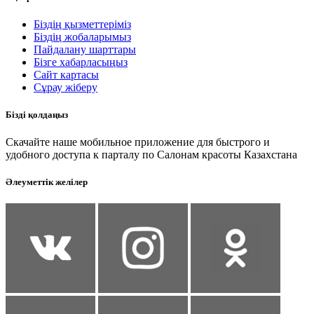
Біздің қызметтеріміз
Біздің жобаларымыз
Пайдалану шарттары
Бізге хабарласыңыз
Сайт картасы
Сұрау жіберу
Бізді қолдаңыз
Скачайте наше мобильное приложение для быстрого и
удобного доступа к парталу по Салонам красоты Казахстана
Әлеуметтік желілер