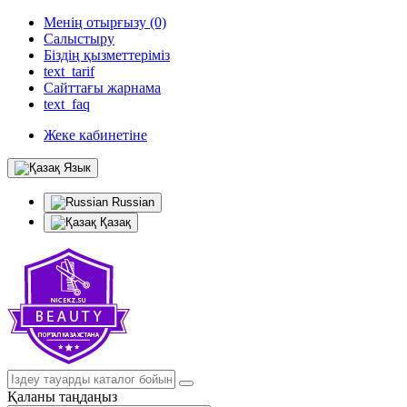
Менің отырғызу (0)
Салыстыру
Біздің қызметтеріміз
text_tarif
Сайттағы жарнама
text_faq
Жеке кабинетіне
Язык
Russian
Қазақ
Қаланы таңдаңыз