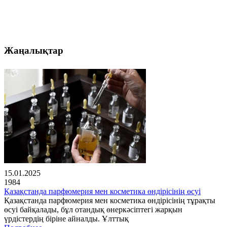
Жаңалықтар
15.01.2025
1984
Қазақстанда парфюмерия мен косметика өндірісінің өсуі
Қазақстанда парфюмерия мен косметика өндірісінің тұрақты
өсуі байқалады, бұл отандық өнеркәсіптегі жарқын
үрдістердің біріне айналды. Ұлттық