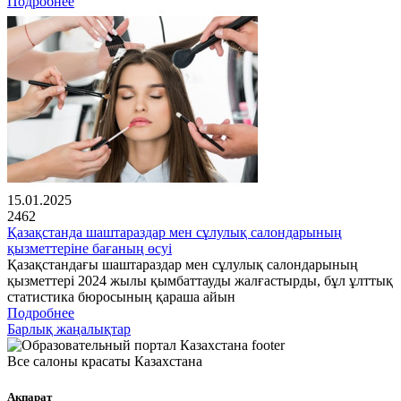
Подробнее
15.01.2025
2462
Қазақстанда шаштараздар мен сұлулық салондарының
қызметтеріне бағаның өсуі
Қазақстандағы шаштараздар мен сұлулық салондарының
қызметтері 2024 жылы қымбаттауды жалғастырды, бұл ұлттық
статистика бюросының қараша айын
Подробнее
Барлық жаңалықтар
Все салоны красаты Казахстана
Ақпарат