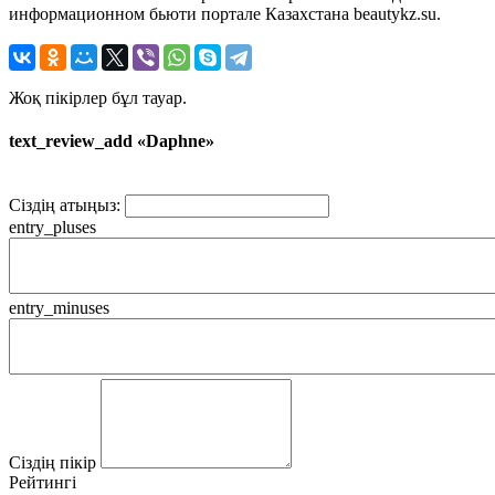
информационном бьюти портале Казахстана beautykz.su.
Жоқ пікірлер бұл тауар.
text_review_add «Daphne»
Сіздің атыңыз:
entry_pluses
entry_minuses
Сіздің пікір
Рейтингі