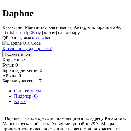
Daphne
Казахстан, Мангистауская область, Актау, микрорайон 29А
0 пікір
|
пікір Жазу
|
қалау
|
салыстыру
QR Анықтама
text_what
Қатені анықтадыңыз ба?
Поднять в топ
Көру саны:
Бүгін:
0
Бір аптадан кейін:
0
Айына:
0
Барлық уақытта:
17
Сипаттамасы
Пікірлер (0)
Карта
«Daphne» - салон красоты, находящийся по адресу Казахстан,
Мангистауская область, Актау, микрорайон 29А. Мы рады
приветствовать вас на странице нашего салона красоты из