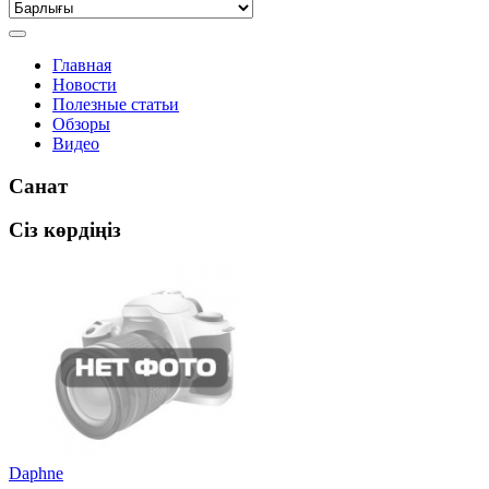
Главная
Новости
Полезные статьи
Обзоры
Видео
Санат
Сіз көрдіңіз
Daphne