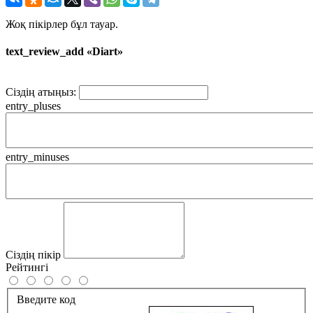
Жоқ пікірлер бұл тауар.
text_review_add «Diart»
Сіздің атыңыз:
entry_pluses
entry_minuses
Сіздің пікір
Рейтингі
Введите код