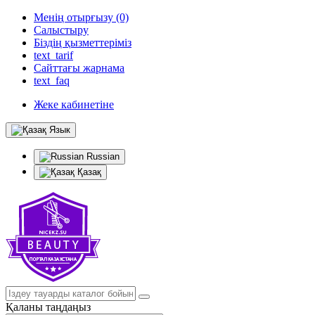
Менің отырғызу (0)
Салыстыру
Біздің қызметтеріміз
text_tarif
Сайттағы жарнама
text_faq
Жеке кабинетіне
Язык
Russian
Қазақ
Қаланы таңдаңыз