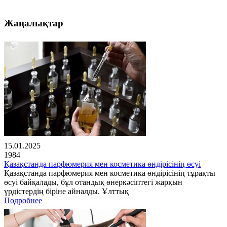
Жаңалықтар
15.01.2025
1984
Қазақстанда парфюмерия мен косметика өндірісінің өсуі
Қазақстанда парфюмерия мен косметика өндірісінің тұрақты
өсуі байқалады, бұл отандық өнеркәсіптегі жарқын
үрдістердің біріне айналды. Ұлттық
Подробнее