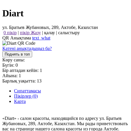
Diart
ул. Братьев Жубановых, 289, Актобе, Казахстан
0 пікір
|
пікір Жазу
|
қалау
|
салыстыру
QR Анықтама
text_what
Қатені анықтадыңыз ба?
Поднять в топ
Көру саны:
Бүгін:
0
Бір аптадан кейін:
1
Айына:
1
Барлық уақытта:
13
Сипаттамасы
Пікірлер (0)
Карта
«Diart» - салон красоты, находящийся по адресу ул. Братьев
Жубановых, 289, Актобе, Казахстан. Мы рады приветствовать
вас на странице нашего салона красоты из города Актобе.