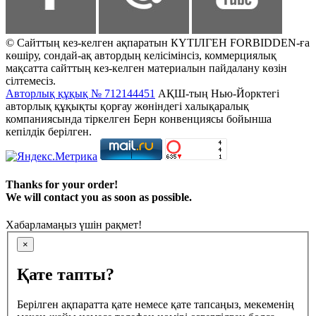
© Сайттың кез-келген ақпаратын КҮТІЛГЕН FORBIDDEN-ға
көшіру, сондай-ақ автордың келісімінсіз, коммерциялық
мақсатта сайттың кез-келген материалын пайдалану көзін
сілтемесіз.
Авторлық құқық № 712144451
АҚШ-тың Нью-Йорктегі
авторлық құқықты қорғау жөніндегі халықаралық
компаниясында тіркелген Берн конвенциясы бойынша
кепілдік берілген.
Thanks for your order!
We will contact you as soon as possible.
Хабарламаңыз үшін рақмет!
×
Қате тапты?
Берілген ақпаратта қате немесе қате тапсаңыз, мекеменің