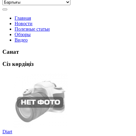
Главная
Новости
Полезные статьи
Обзоры
Видео
Санат
Сіз көрдіңіз
Diart