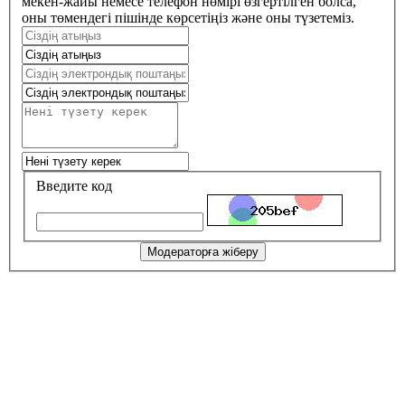
мекен-жайы немесе телефон нөмірі өзгертілген болса,
оны төмендегі пішінде көрсетіңіз және оны түзетеміз.
Введите код
Модераторға жіберу