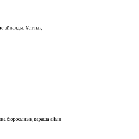
іне айналды. Ұлттық
тика бюросының қараша айын