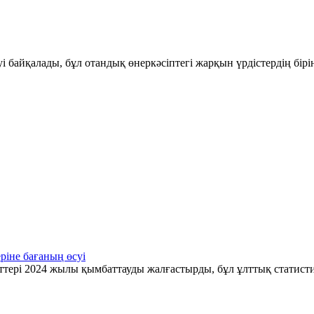
і байқалады, бұл отандық өнеркәсіптегі жарқын үрдістердің бір
ріне бағаның өсуі
ттері 2024 жылы қымбаттауды жалғастырды, бұл ұлттық статис