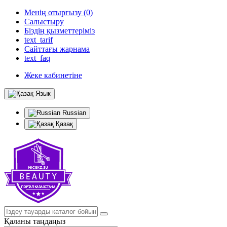
Менің отырғызу (0)
Салыстыру
Біздің қызметтеріміз
text_tarif
Сайттағы жарнама
text_faq
Жеке кабинетіне
Язык
Russian
Қазақ
Қаланы таңдаңыз