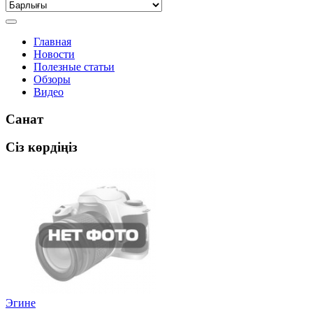
Главная
Новости
Полезные статьи
Обзоры
Видео
Санат
Сіз көрдіңіз
Эгине