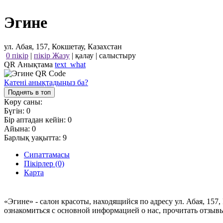
Эгине
ул. Абая, 157, Кокшетау, Казахстан
0 пікір
|
пікір Жазу
|
қалау
|
салыстыру
QR Анықтама
text_what
Қатені анықтадыңыз ба?
Поднять в топ
Көру саны:
Бүгін:
0
Бір аптадан кейін:
0
Айына:
0
Барлық уақытта:
9
Сипаттамасы
Пікірлер (0)
Карта
«Эгине» - салон красоты, находящийся по адресу ул. Абая, 157
ознакомиться с основной информацией о нас, прочитать отзыв