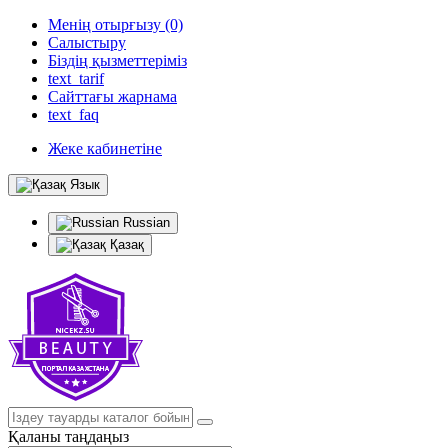
Менің отырғызу (0)
Салыстыру
Біздің қызметтеріміз
text_tarif
Сайттағы жарнама
text_faq
Жеке кабинетіне
Язык
Russian
Қазақ
Қаланы таңдаңыз