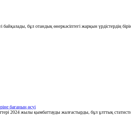
і байқалады, бұл отандық өнеркәсіптегі жарқын үрдістердің бір
ріне бағаның өсуі
ттері 2024 жылы қымбаттауды жалғастырды, бұл ұлттық статис