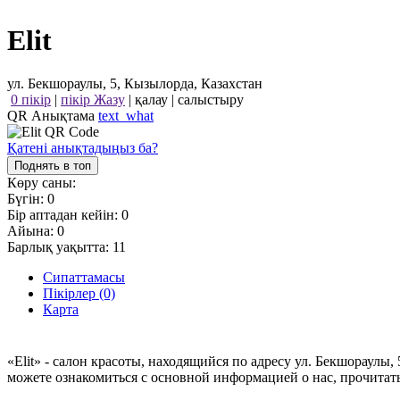
Elit
ул. Бекшораулы, 5, Кызылорда, Казахстан
0 пікір
|
пікір Жазу
|
қалау
|
салыстыру
QR Анықтама
text_what
Қатені анықтадыңыз ба?
Поднять в топ
Көру саны:
Бүгін:
0
Бір аптадан кейін:
0
Айына:
0
Барлық уақытта:
11
Сипаттамасы
Пікірлер (0)
Карта
«Elit» - салон красоты, находящийся по адресу ул. Бекшораулы
можете ознакомиться с основной информацией о нас, прочитат