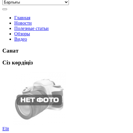
Главная
Новости
Полезные статьи
Обзоры
Видео
Санат
Сіз көрдіңіз
Elit