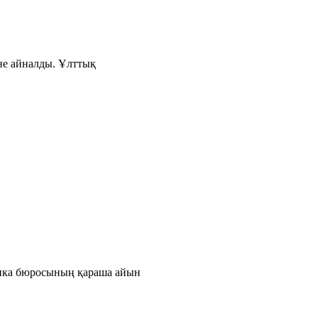
іне айналды. Ұлттық
тика бюросының қараша айын