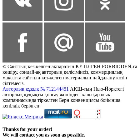
© Сайттың кез-келген ақпаратын КҮТІЛГЕН FORBIDDEN-ға
көшіру, сондай-ақ автордың келісімінсіз, коммерциялық
мақсатта сайттың кез-келген материалын пайдалану көзін
сілтемесіз.
Авторлық құқық № 712144451
АҚШ-тың Нью-Йорктегі
авторлық құқықты қорғау жөніндегі халықаралық
компаниясында тіркелген Берн конвенциясы бойынша
кепілдік берілген.
Thanks for your order!
We will contact you as soon as possible.