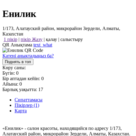
Енилик
1/173, Алатауский район, микрорайон Зердели, Алматы,
Казахстан
1 пікір
|
пікір Жазу
|
қалау
|
салыстыру
QR Анықтама
text_what
Қатені анықтадыңыз ба?
Поднять в топ
Көру саны:
Бүгін:
0
Бір аптадан кейін:
0
Айына:
0
Барлық уақытта:
17
Сипаттамасы
Пікірлер (1)
Карта
«Енилик» - салон красоты, находящийся по адресу 1/173,
Алатауский район, микрорайон Зердели, Алматы, Казахстан.