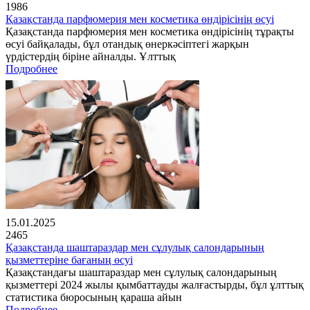
1986
Қазақстанда парфюмерия мен косметика өндірісінің өсуі
Қазақстанда парфюмерия мен косметика өндірісінің тұрақты
өсуі байқалады, бұл отандық өнеркәсіптегі жарқын
үрдістердің біріне айналды. Ұлттық
Подробнее
15.01.2025
2465
Қазақстанда шаштараздар мен сұлулық салондарының
қызметтеріне бағаның өсуі
Қазақстандағы шаштараздар мен сұлулық салондарының
қызметтері 2024 жылы қымбаттауды жалғастырды, бұл ұлттық
статистика бюросының қараша айын
Подробнее