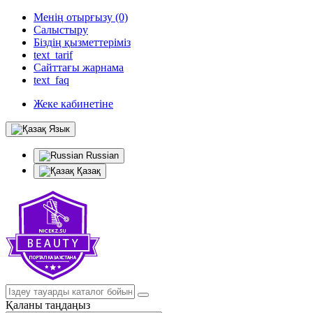
Менің отырғызу (0)
Салыстыру
Біздің қызметтеріміз
text_tarif
Сайттағы жарнама
text_faq
Жеке кабинетіне
Язык
Russian
Қазақ
Қаланы таңдаңыз