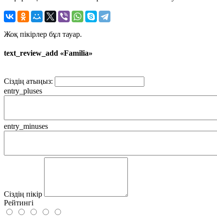
Жоқ пікірлер бұл тауар.
text_review_add «Familia»
Сіздің атыңыз:
entry_pluses
entry_minuses
Сіздің пікір
Рейтингі