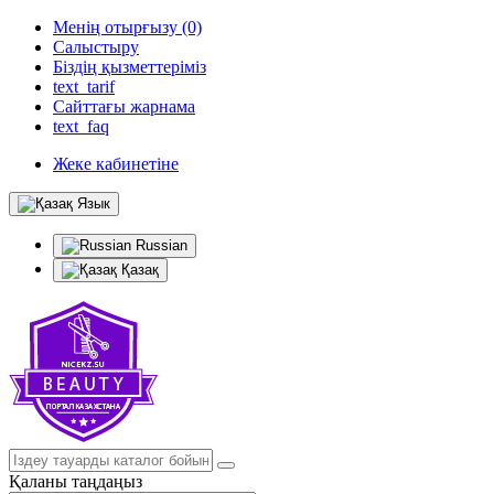
Менің отырғызу (0)
Салыстыру
Біздің қызметтеріміз
text_tarif
Сайттағы жарнама
text_faq
Жеке кабинетіне
Язык
Russian
Қазақ
Қаланы таңдаңыз