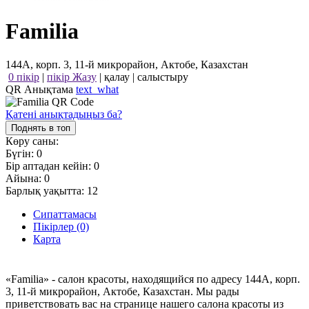
Familia
144А, корп. 3, 11-й микрорайон, Актобе, Казахстан
0 пікір
|
пікір Жазу
|
қалау
|
салыстыру
QR Анықтама
text_what
Қатені анықтадыңыз ба?
Поднять в топ
Көру саны:
Бүгін:
0
Бір аптадан кейін:
0
Айына:
0
Барлық уақытта:
12
Сипаттамасы
Пікірлер (0)
Карта
«Familia» - салон красоты, находящийся по адресу 144А, корп.
3, 11-й микрорайон, Актобе, Казахстан. Мы рады
приветствовать вас на странице нашего салона красоты из