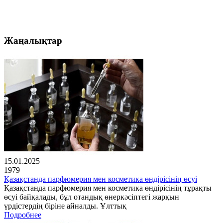
Жаңалықтар
15.01.2025
1979
Қазақстанда парфюмерия мен косметика өндірісінің өсуі
Қазақстанда парфюмерия мен косметика өндірісінің тұрақты
өсуі байқалады, бұл отандық өнеркәсіптегі жарқын
үрдістердің біріне айналды. Ұлттық
Подробнее