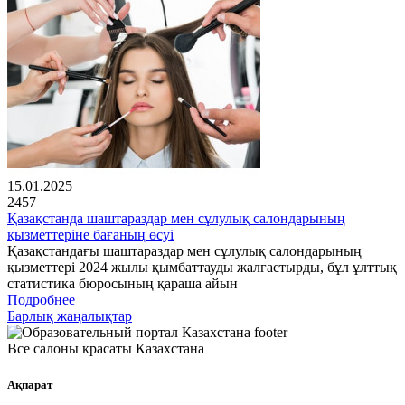
15.01.2025
2457
Қазақстанда шаштараздар мен сұлулық салондарының
қызметтеріне бағаның өсуі
Қазақстандағы шаштараздар мен сұлулық салондарының
қызметтері 2024 жылы қымбаттауды жалғастырды, бұл ұлттық
статистика бюросының қараша айын
Подробнее
Барлық жаңалықтар
Все салоны красаты Казахстана
Ақпарат