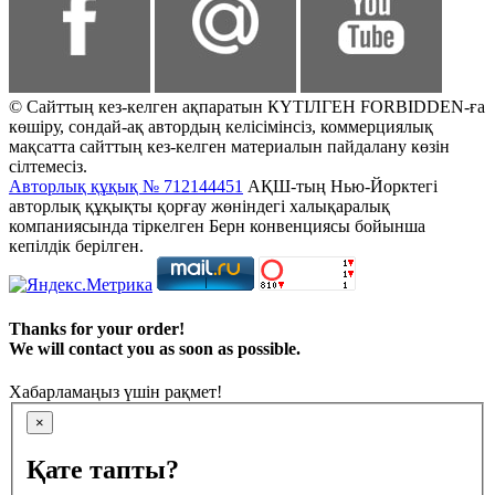
© Сайттың кез-келген ақпаратын КҮТІЛГЕН FORBIDDEN-ға
көшіру, сондай-ақ автордың келісімінсіз, коммерциялық
мақсатта сайттың кез-келген материалын пайдалану көзін
сілтемесіз.
Авторлық құқық № 712144451
АҚШ-тың Нью-Йорктегі
авторлық құқықты қорғау жөніндегі халықаралық
компаниясында тіркелген Берн конвенциясы бойынша
кепілдік берілген.
Thanks for your order!
We will contact you as soon as possible.
Хабарламаңыз үшін рақмет!
×
Қате тапты?