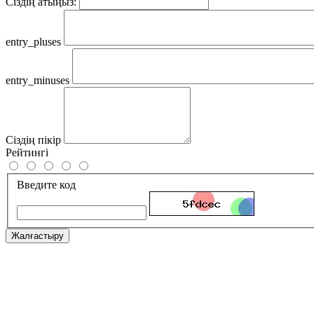
Сіздің атыңыз:
entry_pluses
entry_minuses
Сіздің пікір
Рейтингі
Введите код
Жалғастыру