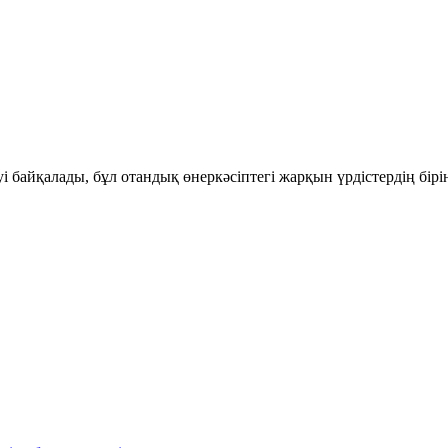
і байқалады, бұл отандық өнеркәсіптегі жарқын үрдістердің бір