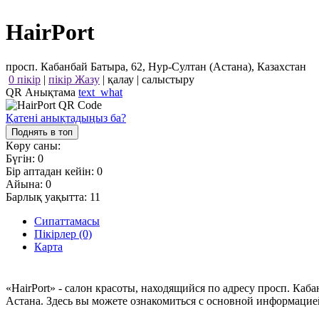
HairPort
просп. Кабанбай Батыра, 62, Нур-Султан (Астана), Казахстан
0 пікір
|
пікір Жазу
|
қалау
|
салыстыру
QR Анықтама
text_what
Қатені анықтадыңыз ба?
Поднять в топ
Көру саны:
Бүгін:
0
Бір аптадан кейін:
0
Айына:
0
Барлық уақытта:
11
Сипаттамасы
Пікірлер (0)
Карта
«HairPort» - салон красоты, находящийся по адресу просп. Каб
Астана. Здесь вы можете ознакомиться с основной информацие