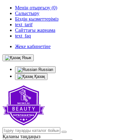
Менің отырғызу (0)
Салыстыру
Біздің қызметтеріміз
text_tarif
Сайттағы жарнама
text_faq
Жеке кабинетіне
Язык
Russian
Қазақ
Қаланы таңдаңыз