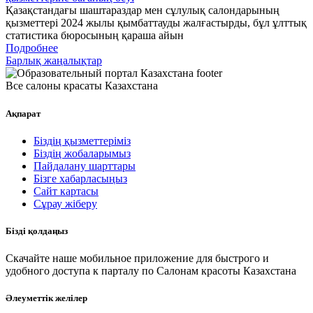
Қазақстандағы шаштараздар мен сұлулық салондарының
қызметтері 2024 жылы қымбаттауды жалғастырды, бұл ұлттық
статистика бюросының қараша айын
Подробнее
Барлық жаңалықтар
Все салоны красаты Казахстана
Ақпарат
Біздің қызметтеріміз
Біздің жобаларымыз
Пайдалану шарттары
Бізге хабарласыңыз
Сайт картасы
Сұрау жіберу
Бізді қолдаңыз
Скачайте наше мобильное приложение для быстрого и
удобного доступа к парталу по Салонам красоты Казахстана
Әлеуметтік желілер