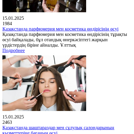
15.01.2025
1984
Қазақстанда парфюмерия мен косметика өндірісінің өсуі
Қазақстанда парфюмерия мен косметика өндірісінің тұрақты
өсуі байқалады, бұл отандық өнеркәсіптегі жарқын
үрдістердің біріне айналды. Ұлттық
Подробнее
15.01.2025
2463
Қазақстанда шаштараздар мен сұлулық салондарының
қызметтеріне бағаның өсуі