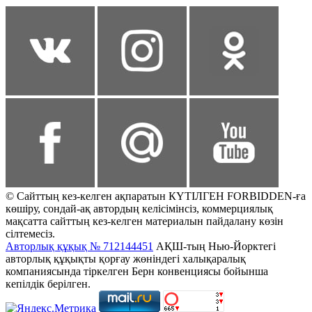
© Сайттың кез-келген ақпаратын КҮТІЛГЕН FORBIDDEN-ға
көшіру, сондай-ақ автордың келісімінсіз, коммерциялық
мақсатта сайттың кез-келген материалын пайдалану көзін
сілтемесіз.
Авторлық құқық № 712144451
АҚШ-тың Нью-Йорктегі
авторлық құқықты қорғау жөніндегі халықаралық
компаниясында тіркелген Берн конвенциясы бойынша
кепілдік берілген.