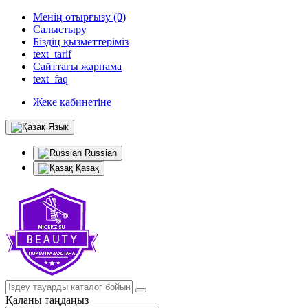
Менің отырғызу (0)
Салыстыру
Біздің қызметтеріміз
text_tarif
Сайттағы жарнама
text_faq
Жеке кабинетіне
Язык
Russian
Қазақ
Қаланы таңдаңыз