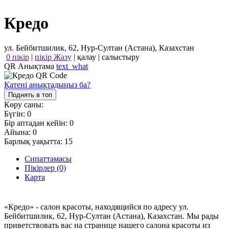
Кредо
ул. Бейбитшилик, 62, Нур-Султан (Астана), Казахстан
0 пікір
|
пікір Жазу
|
қалау
|
салыстыру
QR Анықтама
text_what
Қатені анықтадыңыз ба?
Поднять в топ
Көру саны:
Бүгін:
0
Бір аптадан кейін:
0
Айына:
0
Барлық уақытта:
15
Сипаттамасы
Пікірлер (0)
Карта
«Кредо» - салон красоты, находящийся по адресу ул.
Бейбитшилик, 62, Нур-Султан (Астана), Казахстан. Мы рады
приветствовать вас на странице нашего салона красоты из