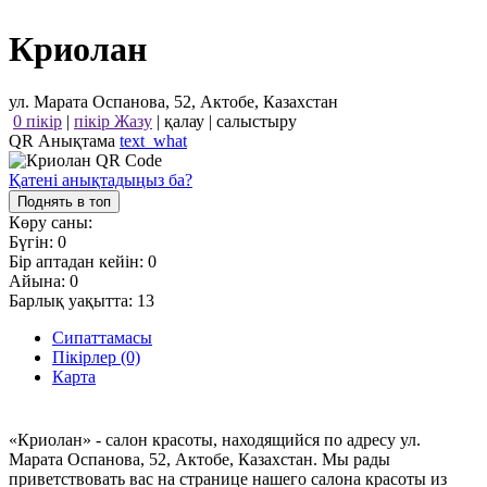
Криолан
ул. Марата Оспанова, 52, Актобе, Казахстан
0 пікір
|
пікір Жазу
|
қалау
|
салыстыру
QR Анықтама
text_what
Қатені анықтадыңыз ба?
Поднять в топ
Көру саны:
Бүгін:
0
Бір аптадан кейін:
0
Айына:
0
Барлық уақытта:
13
Сипаттамасы
Пікірлер (0)
Карта
«Криолан» - салон красоты, находящийся по адресу ул.
Марата Оспанова, 52, Актобе, Казахстан. Мы рады
приветствовать вас на странице нашего салона красоты из