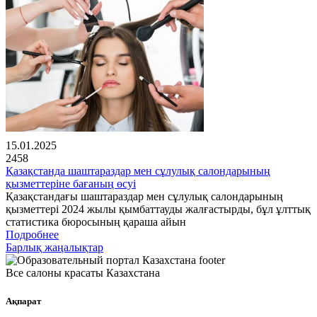
15.01.2025
2458
Қазақстанда шаштараздар мен сұлулық салондарының
қызметтеріне бағаның өсуі
Қазақстандағы шаштараздар мен сұлулық салондарының
қызметтері 2024 жылы қымбаттауды жалғастырды, бұл ұлттық
статистика бюросының қараша айын
Подробнее
Барлық жаңалықтар
Все салоны красаты Казахстана
Ақпарат