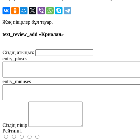
Жоқ пікірлер бұл тауар.
text_review_add «Криолан»
Сіздің атыңыз:
entry_pluses
entry_minuses
Сіздің пікір
Рейтингі