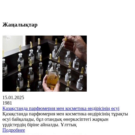
Жаңалықтар
15.01.2025
1981
Қазақстанда парфюмерия мен косметика өндірісінің өсуі
Қазақстанда парфюмерия мен косметика өндірісінің тұрақты
өсуі байқалады, бұл отандық өнеркәсіптегі жарқын
үрдістердің біріне айналды. Ұлттық
Подробнее