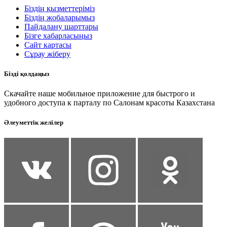
Біздің қызметтеріміз
Біздің жобаларымыз
Пайдалану шарттары
Бізге хабарласыңыз
Сайт картасы
Сұрау жіберу
Бізді қолдаңыз
Скачайте наше мобильное приложение для быстрого и
удобного доступа к парталу по Салонам красоты Казахстана
Әлеуметтік желілер