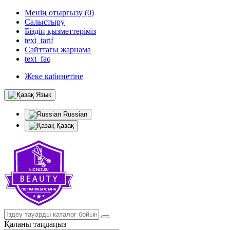
Менің отырғызу (0)
Салыстыру
Біздің қызметтеріміз
text_tarif
Сайттағы жарнама
text_faq
Жеке кабинетіне
Язык
Russian
Қазақ
Қаланы таңдаңыз