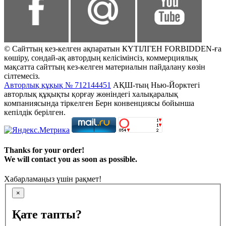
© Сайттың кез-келген ақпаратын КҮТІЛГЕН FORBIDDEN-ға
көшіру, сондай-ақ автордың келісімінсіз, коммерциялық
мақсатта сайттың кез-келген материалын пайдалану көзін
сілтемесіз.
Авторлық құқық № 712144451
АҚШ-тың Нью-Йорктегі
авторлық құқықты қорғау жөніндегі халықаралық
компаниясында тіркелген Берн конвенциясы бойынша
кепілдік берілген.
Thanks for your order!
We will contact you as soon as possible.
Хабарламаңыз үшін рақмет!
×
Қате тапты?