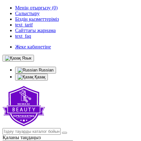
Менің отырғызу (0)
Салыстыру
Біздің қызметтеріміз
text_tarif
Сайттағы жарнама
text_faq
Жеке кабинетіне
Язык
Russian
Қазақ
Қаланы таңдаңыз