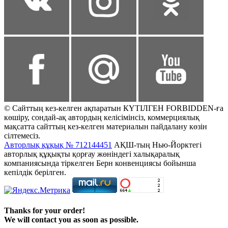
© Сайттың кез-келген ақпаратын КҮТІЛГЕН FORBIDDEN-ға
көшіру, сондай-ақ автордың келісімінсіз, коммерциялық
мақсатта сайттың кез-келген материалын пайдалану көзін
сілтемесіз.
Авторлық құқық № 712144451
АҚШ-тың Нью-Йорктегі
авторлық құқықты қорғау жөніндегі халықаралық
компаниясында тіркелген Берн конвенциясы бойынша
кепілдік берілген.
Thanks for your order!
We will contact you as soon as possible.