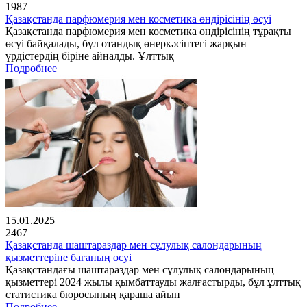
1987
Қазақстанда парфюмерия мен косметика өндірісінің өсуі
Қазақстанда парфюмерия мен косметика өндірісінің тұрақты
өсуі байқалады, бұл отандық өнеркәсіптегі жарқын
үрдістердің біріне айналды. Ұлттық
Подробнее
15.01.2025
2467
Қазақстанда шаштараздар мен сұлулық салондарының
қызметтеріне бағаның өсуі
Қазақстандағы шаштараздар мен сұлулық салондарының
қызметтері 2024 жылы қымбаттауды жалғастырды, бұл ұлттық
статистика бюросының қараша айын
Подробнее