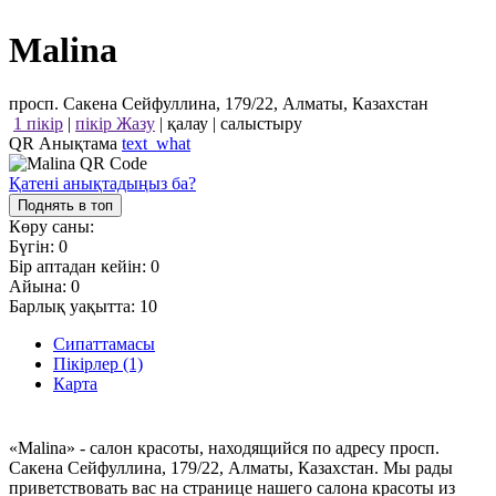
Malina
просп. Сакена Сейфуллина, 179/22, Алматы, Казахстан
1 пікір
|
пікір Жазу
|
қалау
|
салыстыру
QR Анықтама
text_what
Қатені анықтадыңыз ба?
Поднять в топ
Көру саны:
Бүгін:
0
Бір аптадан кейін:
0
Айына:
0
Барлық уақытта:
10
Сипаттамасы
Пікірлер (1)
Карта
«Malina» - салон красоты, находящийся по адресу просп.
Сакена Сейфуллина, 179/22, Алматы, Казахстан. Мы рады
приветствовать вас на странице нашего салона красоты из