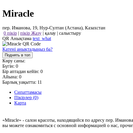
Miracle
пер. Иманова, 19, Нур-Султан (Астана), Казахстан
0 пікір
|
пікір Жазу
|
қалау
|
салыстыру
QR Анықтама
text_what
Қатені анықтадыңыз ба?
Поднять в топ
Көру саны:
Бүгін:
0
Бір аптадан кейін:
0
Айына:
0
Барлық уақытта:
11
Сипаттамасы
Пікірлер (0)
Карта
«Miracle» - салон красоты, находящийся по адресу пер. Иманов
вы можете ознакомиться с основной информацией о нас, прочи