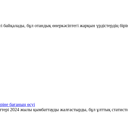
і байқалады, бұл отандық өнеркәсіптегі жарқын үрдістердің бір
ріне бағаның өсуі
ттері 2024 жылы қымбаттауды жалғастырды, бұл ұлттық статис