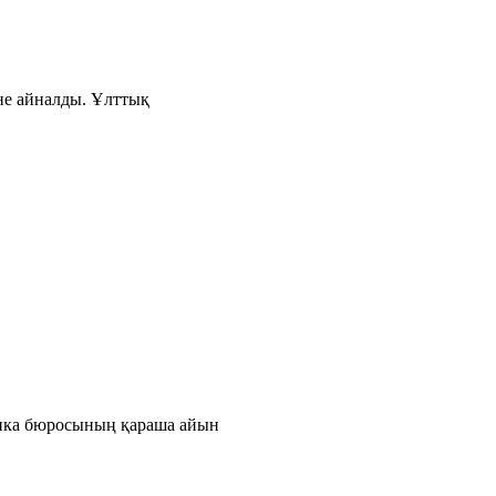
іне айналды. Ұлттық
тика бюросының қараша айын