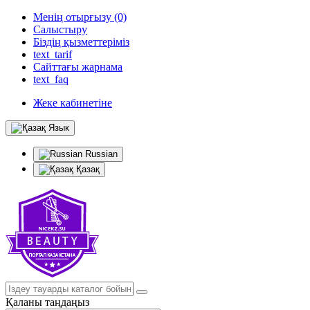
Менің отырғызу (0)
Салыстыру
Біздің қызметтеріміз
text_tarif
Сайттағы жарнама
text_faq
Жеке кабинетіне
Язык
Russian
Қазақ
Қаланы таңдаңыз