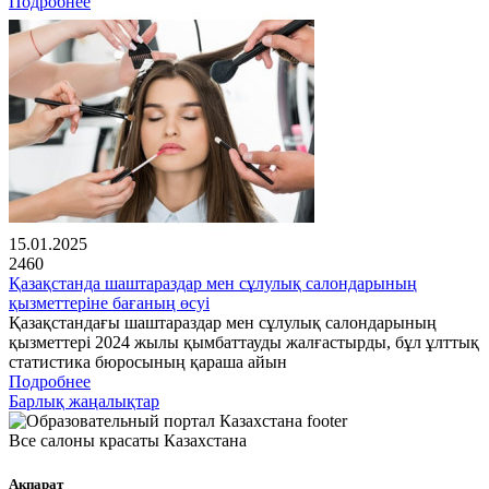
Подробнее
15.01.2025
2460
Қазақстанда шаштараздар мен сұлулық салондарының
қызметтеріне бағаның өсуі
Қазақстандағы шаштараздар мен сұлулық салондарының
қызметтері 2024 жылы қымбаттауды жалғастырды, бұл ұлттық
статистика бюросының қараша айын
Подробнее
Барлық жаңалықтар
Все салоны красаты Казахстана
Ақпарат