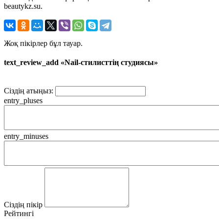
beautykz.su.
Жоқ пікірлер бұл тауар.
text_review_add «Nail-стилисттің студиясы»
Сіздің атыңыз:
entry_pluses
entry_minuses
Сіздің пікір
Рейтингі