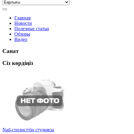
Главная
Новости
Полезные статьи
Обзоры
Видео
Санат
Сіз көрдіңіз
Nail-стилисттің студиясы