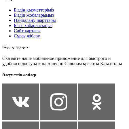
Біздің қызметтеріміз
Біздің жобаларымыз
Пайдалану шарттары
Бізге хабарласыңыз
Сайт картасы
Сұрау жіберу
Бізді қолдаңыз
Скачайте наше мобильное приложение для быстрого и
удобного доступа к парталу по Салонам красоты Казахстана
Әлеуметтік желілер