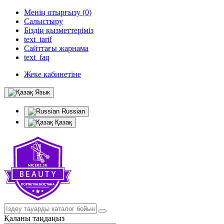
Менің отырғызу (0)
Салыстыру
Біздің қызметтеріміз
text_tarif
Сайттағы жарнама
text_faq
Жеке кабинетіне
Язык
Russian
Қазақ
Қаланы таңдаңыз