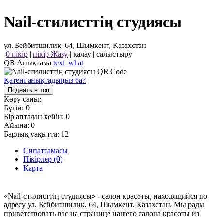
Nail-стилисттің студиясы
ул. Бейбитшилик, 64, Шымкент, Казахстан
0 пікір
|
пікір Жазу
|
қалау
|
салыстыру
QR Анықтама
text_what
Қатені анықтадыңыз ба?
Поднять в топ
Көру саны:
Бүгін:
0
Бір аптадан кейін:
0
Айына:
0
Барлық уақытта:
12
Сипаттамасы
Пікірлер (0)
Карта
«Nail-стилисттің студиясы» - салон красоты, находящийся по
адресу ул. Бейбитшилик, 64, Шымкент, Казахстан. Мы рады
приветствовать вас на странице нашего салона красоты из