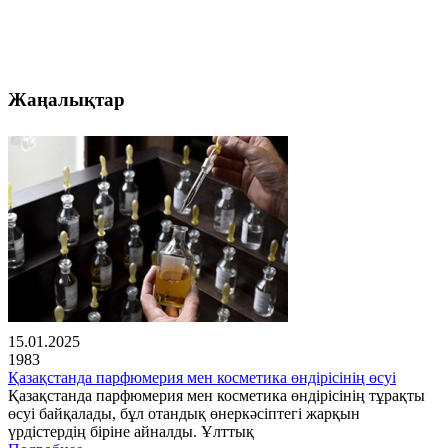
Жаңалықтар
15.01.2025
1983
Қазақстанда парфюмерия мен косметика өндірісінің өсуі
Қазақстанда парфюмерия мен косметика өндірісінің тұрақты
өсуі байқалады, бұл отандық өнеркәсіптегі жарқын
үрдістердің біріне айналды. Ұлттық