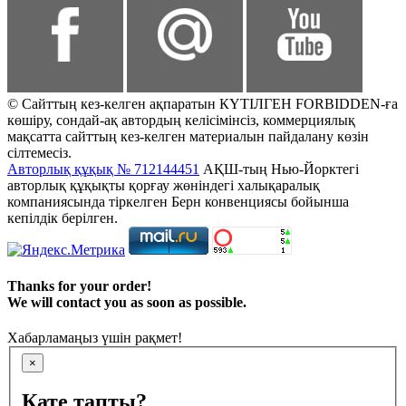
© Сайттың кез-келген ақпаратын КҮТІЛГЕН FORBIDDEN-ға
көшіру, сондай-ақ автордың келісімінсіз, коммерциялық
мақсатта сайттың кез-келген материалын пайдалану көзін
сілтемесіз.
Авторлық құқық № 712144451
АҚШ-тың Нью-Йорктегі
авторлық құқықты қорғау жөніндегі халықаралық
компаниясында тіркелген Берн конвенциясы бойынша
кепілдік берілген.
Thanks for your order!
We will contact you as soon as possible.
Хабарламаңыз үшін рақмет!
×
Қате тапты?