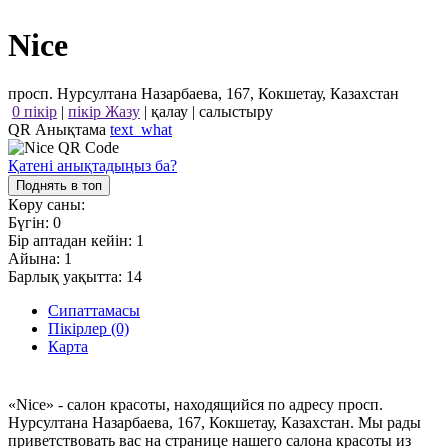
Nice
просп. Нурсултана Назарбаева, 167, Кокшетау, Казахстан
0 пікір
|
пікір Жазу
|
қалау
|
салыстыру
QR Анықтама
text_what
Қатені анықтадыңыз ба?
Поднять в топ
Көру саны:
Бүгін:
0
Бір аптадан кейін:
1
Айына:
1
Барлық уақытта:
14
Сипаттамасы
Пікірлер (0)
Карта
«Nice» - салон красоты, находящийся по адресу просп.
Нурсултана Назарбаева, 167, Кокшетау, Казахстан. Мы рады
приветствовать вас на странице нашего салона красоты из