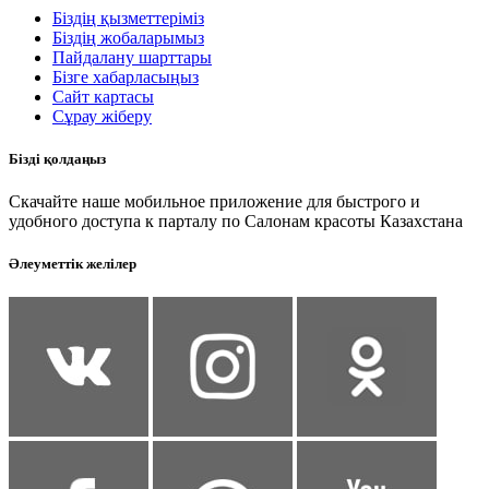
Біздің қызметтеріміз
Біздің жобаларымыз
Пайдалану шарттары
Бізге хабарласыңыз
Сайт картасы
Сұрау жіберу
Бізді қолдаңыз
Скачайте наше мобильное приложение для быстрого и
удобного доступа к парталу по Салонам красоты Казахстана
Әлеуметтік желілер