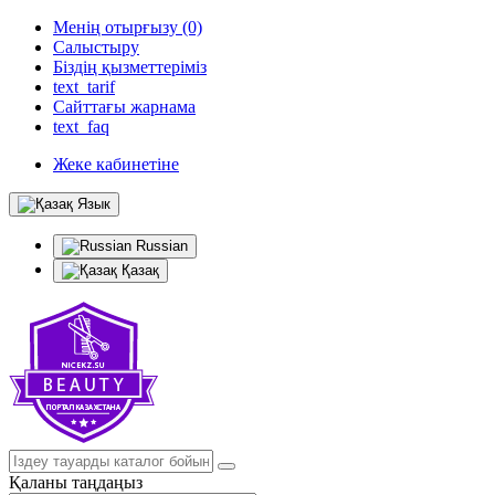
Менің отырғызу (0)
Салыстыру
Біздің қызметтеріміз
text_tarif
Сайттағы жарнама
text_faq
Жеке кабинетіне
Язык
Russian
Қазақ
Қаланы таңдаңыз