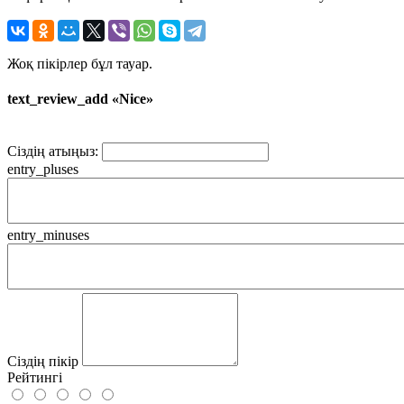
Жоқ пікірлер бұл тауар.
text_review_add «Nice»
Сіздің атыңыз:
entry_pluses
entry_minuses
Сіздің пікір
Рейтингі