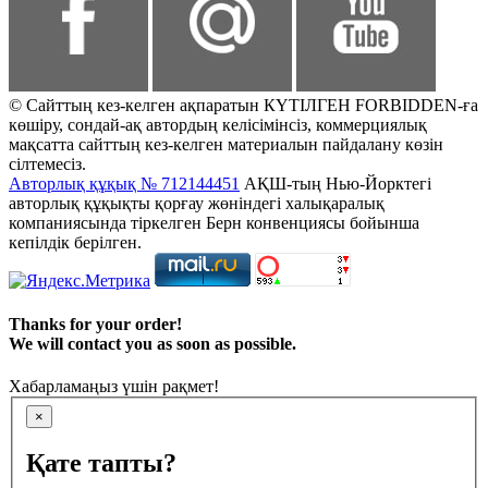
© Сайттың кез-келген ақпаратын КҮТІЛГЕН FORBIDDEN-ға
көшіру, сондай-ақ автордың келісімінсіз, коммерциялық
мақсатта сайттың кез-келген материалын пайдалану көзін
сілтемесіз.
Авторлық құқық № 712144451
АҚШ-тың Нью-Йорктегі
авторлық құқықты қорғау жөніндегі халықаралық
компаниясында тіркелген Берн конвенциясы бойынша
кепілдік берілген.
Thanks for your order!
We will contact you as soon as possible.
Хабарламаңыз үшін рақмет!
×
Қате тапты?