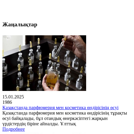
Жаңалықтар
15.01.2025
1986
Қазақстанда парфюмерия мен косметика өндірісінің өсуі
Қазақстанда парфюмерия мен косметика өндірісінің тұрақты
өсуі байқалады, бұл отандық өнеркәсіптегі жарқын
үрдістердің біріне айналды. Ұлттық
Подробнее