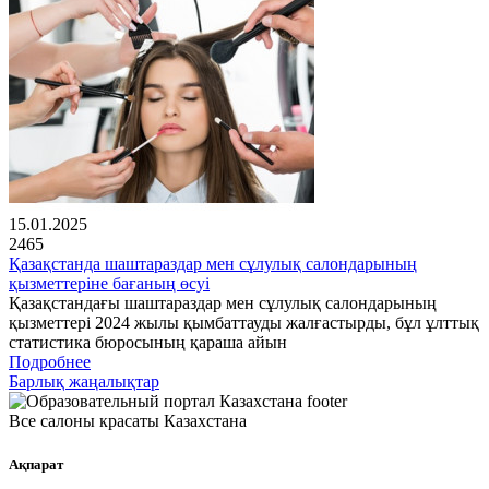
15.01.2025
2465
Қазақстанда шаштараздар мен сұлулық салондарының
қызметтеріне бағаның өсуі
Қазақстандағы шаштараздар мен сұлулық салондарының
қызметтері 2024 жылы қымбаттауды жалғастырды, бұл ұлттық
статистика бюросының қараша айын
Подробнее
Барлық жаңалықтар
Все салоны красаты Казахстана
Ақпарат