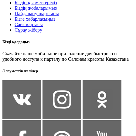
Біздің қызметтеріміз
Біздің жобаларымыз
Пайдалану шарттары
Бізге хабарласыңыз
Сайт картасы
Сұрау жіберу
Бізді қолдаңыз
Скачайте наше мобильное приложение для быстрого и
удобного доступа к парталу по Салонам красоты Казахстана
Әлеуметтік желілер