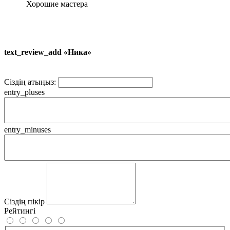
Хорошие мастера
text_review_add «Ника»
Сіздің атыңыз:
entry_pluses
entry_minuses
Сіздің пікір
Рейтингі