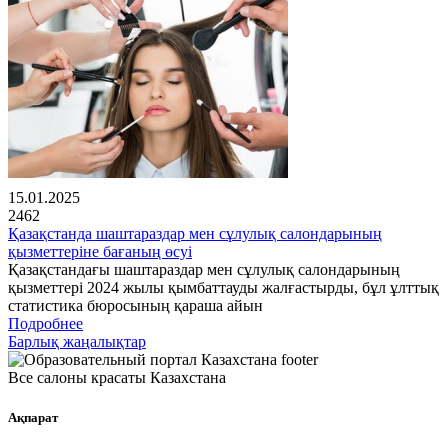
15.01.2025
2462
Қазақстанда шаштараздар мен сұлулық салондарының
қызметтеріне бағаның өсуі
Қазақстандағы шаштараздар мен сұлулық салондарының
қызметтері 2024 жылы қымбаттауды жалғастырды, бұл ұлттық
статистика бюросының қараша айын
Подробнее
Барлық жаңалықтар
Все салоны красаты Казахстана
Ақпарат