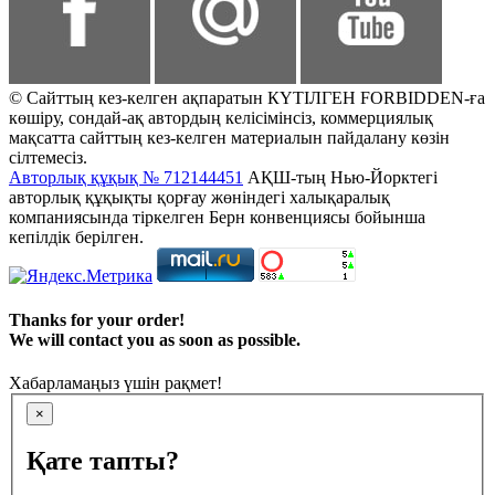
© Сайттың кез-келген ақпаратын КҮТІЛГЕН FORBIDDEN-ға
көшіру, сондай-ақ автордың келісімінсіз, коммерциялық
мақсатта сайттың кез-келген материалын пайдалану көзін
сілтемесіз.
Авторлық құқық № 712144451
АҚШ-тың Нью-Йорктегі
авторлық құқықты қорғау жөніндегі халықаралық
компаниясында тіркелген Берн конвенциясы бойынша
кепілдік берілген.
Thanks for your order!
We will contact you as soon as possible.
Хабарламаңыз үшін рақмет!
×
Қате тапты?