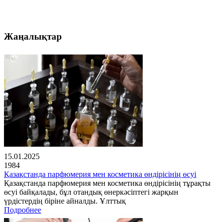
Жаңалықтар
15.01.2025
1984
Қазақстанда парфюмерия мен косметика өндірісінің өсуі
Қазақстанда парфюмерия мен косметика өндірісінің тұрақты
өсуі байқалады, бұл отандық өнеркәсіптегі жарқын
үрдістердің біріне айналды. Ұлттық
Подробнее