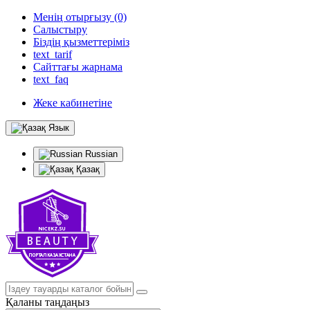
Менің отырғызу (0)
Салыстыру
Біздің қызметтеріміз
text_tarif
Сайттағы жарнама
text_faq
Жеке кабинетіне
Язык
Russian
Қазақ
Қаланы таңдаңыз