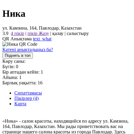
Ника
ул. Камзина, 164, Павлодар, Казахстан
3.9
4 пікір
|
пікір Жазу
|
қалау
|
салыстыру
QR Анықтама
text_what
Қатені анықтадыңыз ба?
Поднять в топ
Көру саны:
Бүгін:
0
Бір аптадан кейін:
1
Айына:
1
Барлық уақытта:
16
Сипаттамасы
Пікірлер (4)
Карта
«Ника» - салон красоты, находящийся по адресу ул. Камзина,
164, Павлодар, Казахстан. Мы рады приветствовать вас на
странице нашего салона красоты из города Павлодар. Здесь