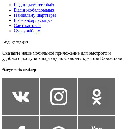
Біздің қызметтеріміз
Біздің жобаларымыз
Пайдалану шарттары
Бізге хабарласыңыз
Сайт картасы
Сұрау жіберу
Бізді қолдаңыз
Скачайте наше мобильное приложение для быстрого и
удобного доступа к парталу по Салонам красоты Казахстана
Әлеуметтік желілер