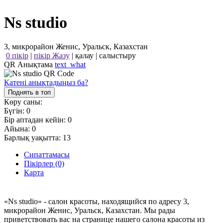
Ns studio
3, микрорайон Женис, Уральск, Казахстан
0 пікір
|
пікір Жазу
|
қалау
|
салыстыру
QR Анықтама
text_what
Қатені анықтадыңыз ба?
Поднять в топ
Көру саны:
Бүгін:
0
Бір аптадан кейін:
0
Айына:
0
Барлық уақытта:
13
Сипаттамасы
Пікірлер (0)
Карта
«Ns studio» - салон красоты, находящийся по адресу 3,
микрорайон Женис, Уральск, Казахстан. Мы рады
приветствовать вас на странице нашего салона красоты из