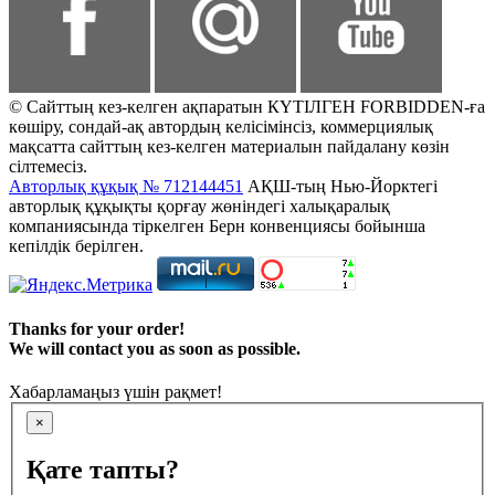
© Сайттың кез-келген ақпаратын КҮТІЛГЕН FORBIDDEN-ға
көшіру, сондай-ақ автордың келісімінсіз, коммерциялық
мақсатта сайттың кез-келген материалын пайдалану көзін
сілтемесіз.
Авторлық құқық № 712144451
АҚШ-тың Нью-Йорктегі
авторлық құқықты қорғау жөніндегі халықаралық
компаниясында тіркелген Берн конвенциясы бойынша
кепілдік берілген.
Thanks for your order!
We will contact you as soon as possible.
Хабарламаңыз үшін рақмет!
×
Қате тапты?