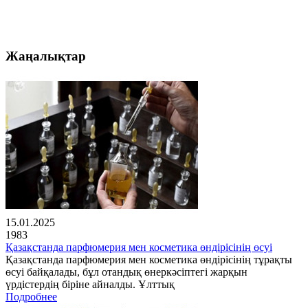
Жаңалықтар
15.01.2025
1983
Қазақстанда парфюмерия мен косметика өндірісінің өсуі
Қазақстанда парфюмерия мен косметика өндірісінің тұрақты
өсуі байқалады, бұл отандық өнеркәсіптегі жарқын
үрдістердің біріне айналды. Ұлттық
Подробнее