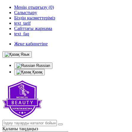
Менің отырғызу (0)
Салыстыру
Біздің қызметтеріміз
text_tarif
Сайттағы жарнама
text_faq
Жеке кабинетіне
Язык
Russian
Қазақ
Қаланы таңдаңыз