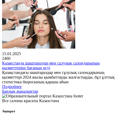
15.01.2025
2460
Қазақстанда шаштараздар мен сұлулық салондарының
қызметтеріне бағаның өсуі
Қазақстандағы шаштараздар мен сұлулық салондарының
қызметтері 2024 жылы қымбаттауды жалғастырды, бұл ұлттық
статистика бюросының қараша айын
Подробнее
Барлық жаңалықтар
Все салоны красаты Казахстана
Ақпарат