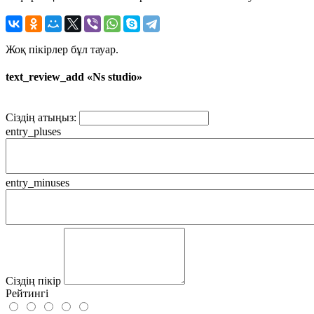
Жоқ пікірлер бұл тауар.
text_review_add «Ns studio»
Сіздің атыңыз:
entry_pluses
entry_minuses
Сіздің пікір
Рейтингі