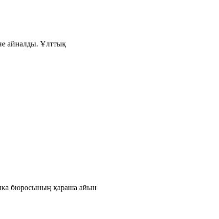
іне айналды. Ұлттық
тика бюросының қараша айын