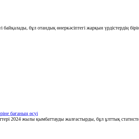
і байқалады, бұл отандық өнеркәсіптегі жарқын үрдістердің бір
ріне бағаның өсуі
ттері 2024 жылы қымбаттауды жалғастырды, бұл ұлттық статис