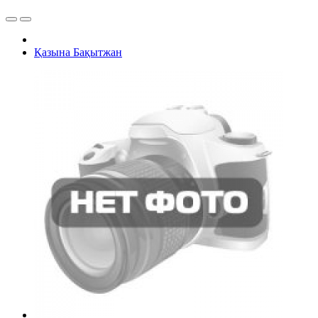
Қазына Бақытжан