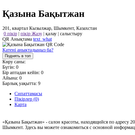
Қазына Бақытжан
201, квартал Кызылжар, Шымкент, Казахстан
0 пікір
|
пікір Жазу
|
қалау
|
салыстыру
QR Анықтама
text_what
Қатені анықтадыңыз ба?
Поднять в топ
Көру саны:
Бүгін:
0
Бір аптадан кейін:
0
Айына:
0
Барлық уақытта:
9
Сипаттамасы
Пікірлер (0)
Карта
«Қазына Бақытжан» - салон красоты, находящийся по адресу 20
Шымкент. Здесь вы можете ознакомиться с основной информаци