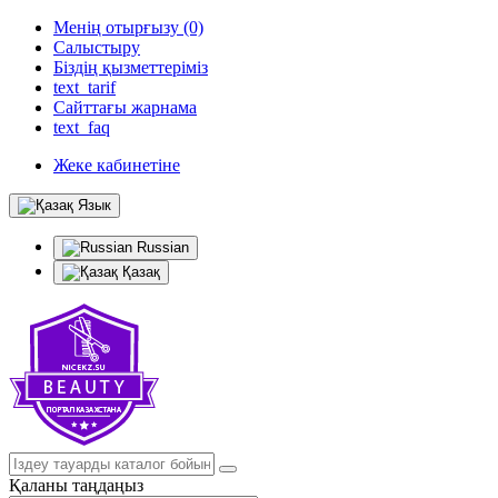
Менің отырғызу (0)
Салыстыру
Біздің қызметтеріміз
text_tarif
Сайттағы жарнама
text_faq
Жеке кабинетіне
Язык
Russian
Қазақ
Қаланы таңдаңыз