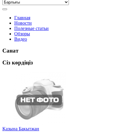
Главная
Новости
Полезные статьи
Обзоры
Видео
Санат
Сіз көрдіңіз
Қазына Бақытжан