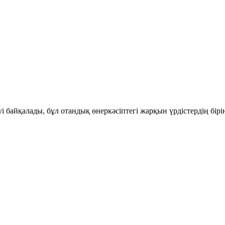
і байқалады, бұл отандық өнеркәсіптегі жарқын үрдістердің бір