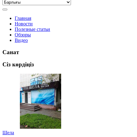
Главная
Новости
Полезные статьи
Обзоры
Видео
Санат
Сіз көрдіңіз
Шела