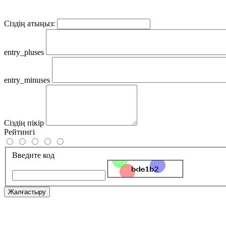
Сіздің атыңыз:
entry_pluses
entry_minuses
Сіздің пікір
Рейтингі
Введите код
Жалғастыру