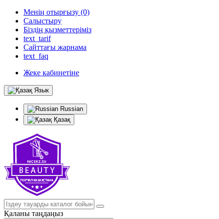
Менің отырғызу (0)
Салыстыру
Біздің қызметтеріміз
text_tarif
Сайттағы жарнама
text_faq
Жеке кабинетіне
Язык
Russian
Қазақ
Қаланы таңдаңыз