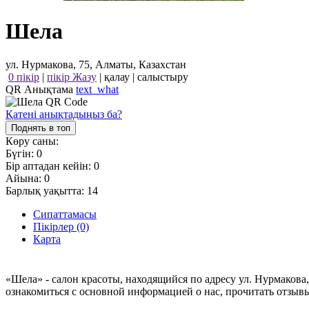
Шела
ул. Нурмакова, 75, Алматы, Казахстан
0 пікір
|
пікір Жазу
|
қалау
|
салыстыру
QR Анықтама
text_what
Қатені анықтадыңыз ба?
Поднять в топ
Көру саны:
Бүгін:
0
Бір аптадан кейін:
0
Айына:
0
Барлық уақытта:
14
Сипаттамасы
Пікірлер (0)
Карта
«Шела» - салон красоты, находящийся по адресу ул. Нурмакова
ознакомиться с основной информацией о нас, прочитать отзыв