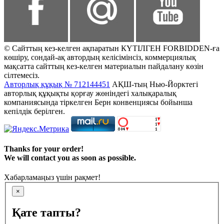
© Сайттың кез-келген ақпаратын КҮТІЛГЕН FORBIDDEN-ға
көшіру, сондай-ақ автордың келісімінсіз, коммерциялық
мақсатта сайттың кез-келген материалын пайдалану көзін
сілтемесіз.
Авторлық құқық № 712144451
АҚШ-тың Нью-Йорктегі
авторлық құқықты қорғау жөніндегі халықаралық
компаниясында тіркелген Берн конвенциясы бойынша
кепілдік берілген.
Thanks for your order!
We will contact you as soon as possible.
Хабарламаңыз үшін рақмет!
×
Қате тапты?