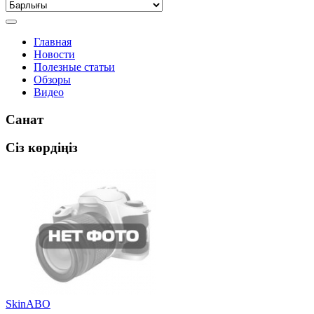
Главная
Новости
Полезные статьи
Обзоры
Видео
Санат
Сіз көрдіңіз
SkinABO