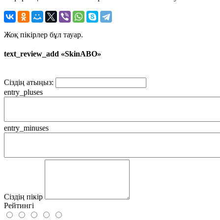
Жоқ пікірлер бұл тауар.
text_review_add «SkinABO»
Сіздің атыңыз:
entry_pluses
entry_minuses
Сіздің пікір
Рейтингі