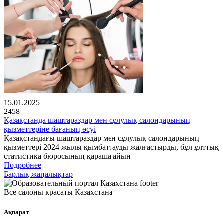
15.01.2025
2458
Қазақстанда шаштараздар мен сұлулық салондарының
қызметтеріне бағаның өсуі
Қазақстандағы шаштараздар мен сұлулық салондарының
қызметтері 2024 жылы қымбаттауды жалғастырды, бұл ұлттық
статистика бюросының қараша айын
Подробнее
Барлық жаңалықтар
Все салоны красаты Казахстана
Ақпарат