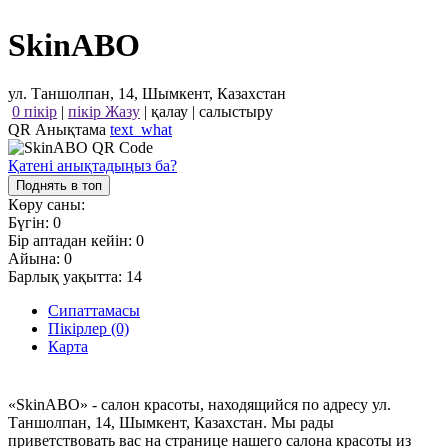
SkinABO
ул. Таншолпан, 14, Шымкент, Казахстан
0 пікір
|
пікір Жазу
|
қалау
|
салыстыру
QR Анықтама
text_what
Қатені анықтадыңыз ба?
Поднять в топ
Көру саны:
Бүгін:
0
Бір аптадан кейін:
0
Айына:
0
Барлық уақытта:
14
Сипаттамасы
Пікірлер (0)
Карта
«SkinABO» - салон красоты, находящийся по адресу ул.
Таншолпан, 14, Шымкент, Казахстан. Мы рады
приветствовать вас на странице нашего салона красоты из