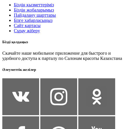
Біздің қызметтеріміз
Біздің жобаларымыз
Пайдалану шарттары
Бізге хабарласыңыз
Сайт картасы
Сұрау жіберу
Бізді қолдаңыз
Скачайте наше мобильное приложение для быстрого и
удобного доступа к парталу по Салонам красоты Казахстана
Әлеуметтік желілер