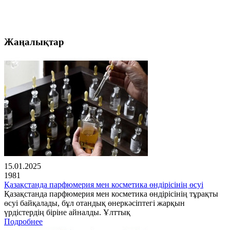
Жаңалықтар
15.01.2025
1981
Қазақстанда парфюмерия мен косметика өндірісінің өсуі
Қазақстанда парфюмерия мен косметика өндірісінің тұрақты
өсуі байқалады, бұл отандық өнеркәсіптегі жарқын
үрдістердің біріне айналды. Ұлттық
Подробнее