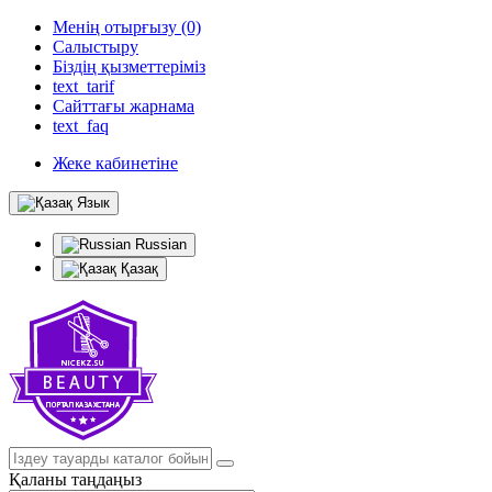
Менің отырғызу (0)
Салыстыру
Біздің қызметтеріміз
text_tarif
Сайттағы жарнама
text_faq
Жеке кабинетіне
Язык
Russian
Қазақ
Қаланы таңдаңыз