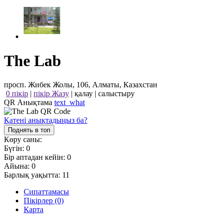
The Lab
просп. Жибек Жолы, 106, Алматы, Казахстан
0 пікір
|
пікір Жазу
|
қалау
|
салыстыру
QR Анықтама
text_what
Қатені анықтадыңыз ба?
Поднять в топ
Көру саны:
Бүгін:
0
Бір аптадан кейін:
0
Айына:
0
Барлық уақытта:
11
Сипаттамасы
Пікірлер (0)
Карта