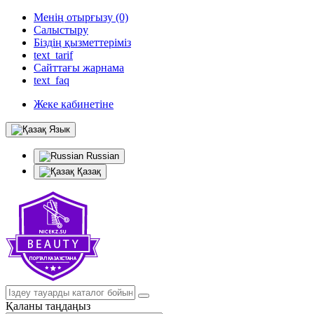
Менің отырғызу (0)
Салыстыру
Біздің қызметтеріміз
text_tarif
Сайттағы жарнама
text_faq
Жеке кабинетіне
Язык
Russian
Қазақ
Қаланы таңдаңыз