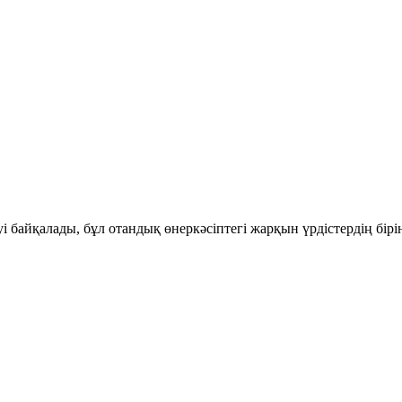
і байқалады, бұл отандық өнеркәсіптегі жарқын үрдістердің бір