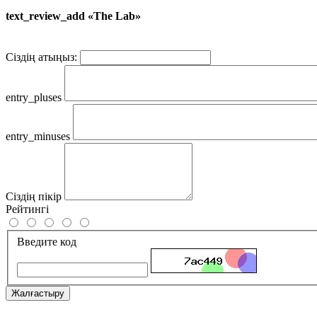
text_review_add «The Lab»
Сіздің атыңыз:
entry_pluses
entry_minuses
Сіздің пікір
Рейтингі
Введите код
Жалғастыру